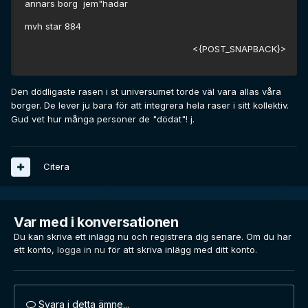
annars borg jem"hadar
mvh star 884
<{POST_SNAPBACK}>
Den dödligaste rasen i st universumet torde väl vara allas våra
borger. De lever ju bara för att integrera hela raser i sitt kollektiv.
Gud vet hur många personer de "dödat"! j.
Citera
Var med i konversationen
Du kan skriva ett inlägg nu och registrera dig senare. Om du har
ett konto,
logga in nu
för att skriva inlägg med ditt konto.
Svara i detta ämne...