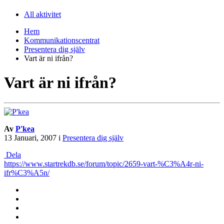
All aktivitet
Hem
Kommunikationscentrat
Presentera dig själv
Vart är ni ifrån?
Vart är ni ifrån?
Av
P'kea
13 Januari, 2007
i
Presentera dig själv
Dela
https://www.startrekdb.se/forum/topic/2659-vart-%C3%A4r-ni-
ifr%C3%A5n/