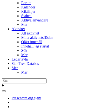
Forum
Kalender
Riktlinjer
Staben
Aktiva användare
Mer
Aktivitet
All aktivitet
Mina aktivitetsflöden
Oläst innehåll
Innehåll jag startat
Sök
Mer
Ledartavla
Star Trek Databas
Mer
Mer
Presentera dig själv