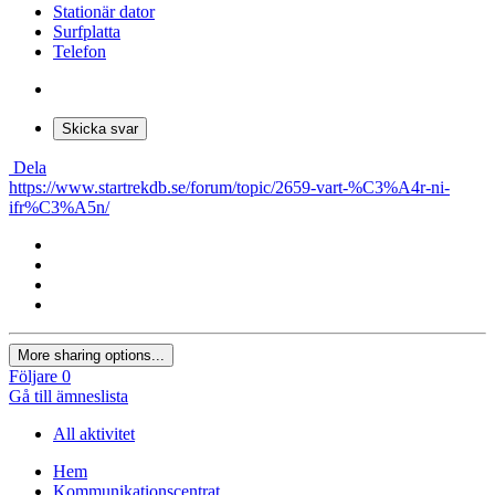
Stationär dator
Surfplatta
Telefon
Skicka svar
Dela
https://www.startrekdb.se/forum/topic/2659-vart-%C3%A4r-ni-
ifr%C3%A5n/
More sharing options...
Följare
0
Gå till ämneslista
All aktivitet
Hem
Kommunikationscentrat