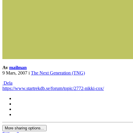
Av
mailman
9 Mars, 2007
i
The Next Generation (TNG)
Dela
https://www.startrekdb.se/forum/topic/2772-nikki-cox/
More sharing options...