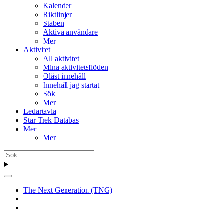
Kalender
Riktlinjer
Staben
Aktiva användare
Mer
Aktivitet
All aktivitet
Mina aktivitetsflöden
Oläst innehåll
Innehåll jag startat
Sök
Mer
Ledartavla
Star Trek Databas
Mer
Mer
The Next Generation (TNG)