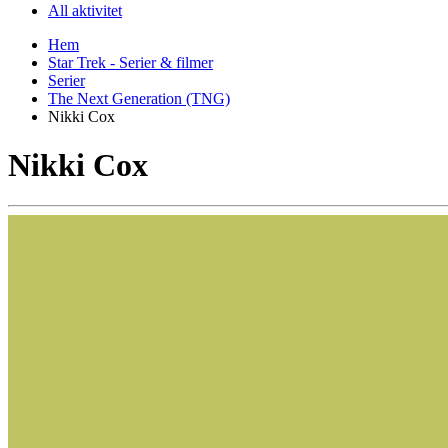
All aktivitet
Hem
Star Trek - Serier & filmer
Serier
The Next Generation (TNG)
Nikki Cox
Nikki Cox