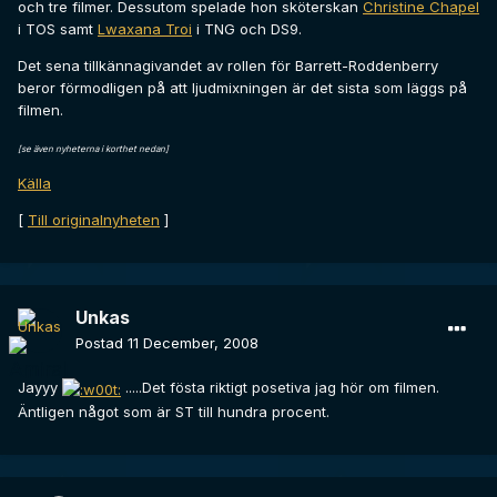
och tre filmer. Dessutom spelade hon sköterskan
Christine Chapel
i TOS samt
Lwaxana Troi
i TNG och DS9.
Det sena tillkännagivandet av rollen för Barrett-Roddenberry
beror förmodligen på att ljudmixningen är det sista som läggs på
filmen.
[se även nyheterna i korthet nedan]
Källa
[
Till originalnyheten
]
Unkas
Postad
11 December, 2008
Jayyy
.....Det fösta riktigt posetiva jag hör om filmen.
Äntligen något som är ST till hundra procent.