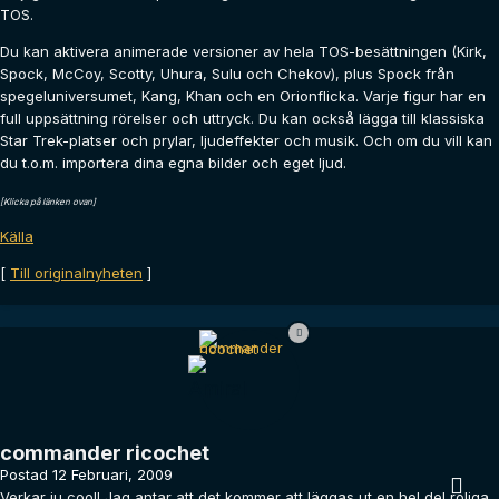
TOS.
Du kan aktivera animerade versioner av hela TOS-besättningen (Kirk,
Spock, McCoy, Scotty, Uhura, Sulu och Chekov), plus Spock från
spegeluniversumet, Kang, Khan och en Orionflicka. Varje figur har en
full uppsättning rörelser och uttryck. Du kan också lägga till klassiska
Star Trek-platser och prylar, ljudeffekter och musik. Och om du vill kan
du t.o.m. importera dina egna bilder och eget ljud.
[Klicka på länken ovan]
Källa
[
Till originalnyheten
]
commander ricochet
Postad
12 Februari, 2009
Verkar ju cool! Jag antar att det kommer att läggas ut en hel del roliga