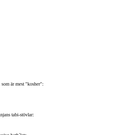
n som är mest "kosher":
jans tabi-stövlar: