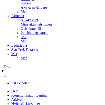
Staben
Aktiva användare
Mer
Aktivitet
All aktivitet
Mina aktivitetsflöden
Oläst innehåll
Innehåll jag startat
Sök
Mer
Ledartavla
Star Trek Databas
Mer
Mer
All aktivitet
Hem
Kommunikationscentrat
Arkivet
Nyhetsdiskussioner