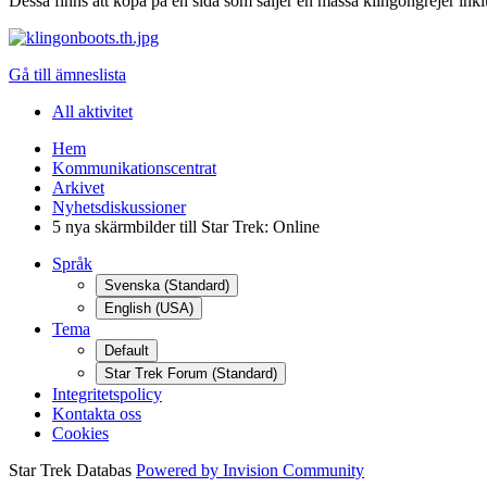
Dessa finns att köpa på en sida som säljer en massa klingongrejer inklu
Gå till ämneslista
All aktivitet
Hem
Kommunikationscentrat
Arkivet
Nyhetsdiskussioner
5 nya skärmbilder till Star Trek: Online
Språk
Svenska (Standard)
English (USA)
Tema
Default
Star Trek Forum (Standard)
Integritetspolicy
Kontakta oss
Cookies
Star Trek Databas
Powered by Invision Community