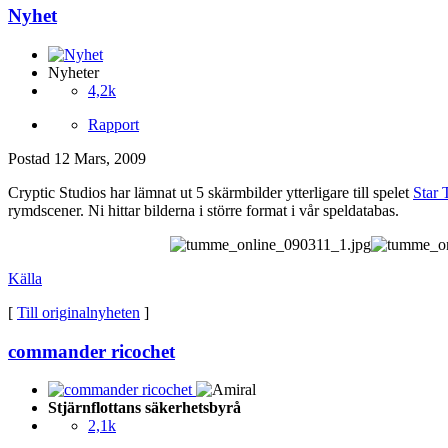
Nyhet
Nyheter
4,2k
Rapport
Postad
12 Mars, 2009
Cryptic Studios har lämnat ut 5 skärmbilder ytterligare till spelet
Star 
rymdscener. Ni hittar bilderna i större format i vår speldatabas.
Källa
[
Till originalnyheten
]
commander ricochet
Stjärnflottans säkerhetsbyrå
2,1k