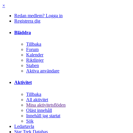
×
Redan medlem? Logga in
Registrera dig
Bläddra
Tillbaka
Forum
Kalender
Riktlinjer
Staben
Aktiva användare
Aktivitet
Tillbaka
All aktivitet
Mina aktivitetsflöden
Oläst innehåll
Innehåll jag startat
Sök
Ledartavla
Star Trek Databas