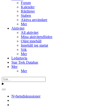
Forum
Kalender
Riktlinjer
Staben
Aktiva användare
Mer
Aktivitet
All aktivitet
Mina aktivitetsflöden
Oläst innehåll
Innehåll jag startat
Sök
Mer
Ledartavla
Star Trek Databas
Mer
Mer
Nyhetsdiskussioner