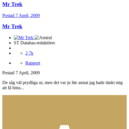
Mr Trek
Postad
7 April, 2009
Mr Trek
ST Databas-redaktörer
2,7k
Rapport
Postad
7 April, 2009
De såg väl prydliga ut, men det var ju lite annat jag hade tänkt mig
att få höra...