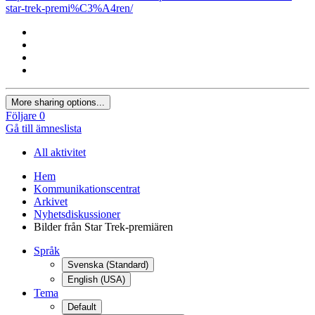
star-trek-premi%C3%A4ren/
More sharing options...
Följare
0
Gå till ämneslista
All aktivitet
Hem
Kommunikationscentrat
Arkivet
Nyhetsdiskussioner
Bilder från Star Trek-premiären
Språk
Svenska (Standard)
English (USA)
Tema
Default