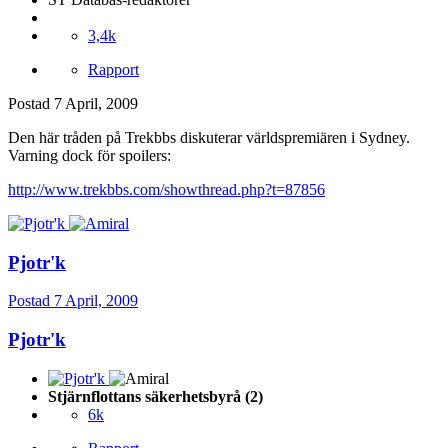
3,4k
Rapport
Postad
7 April, 2009
Den här tråden på Trekbbs diskuterar världspremiären i Sydney.
Varning dock för spoilers:
http://www.trekbbs.com/showthread.php?t=87856
Pjotr'k
Postad
7 April, 2009
Pjotr'k
Stjärnflottans säkerhetsbyrå (2)
6k