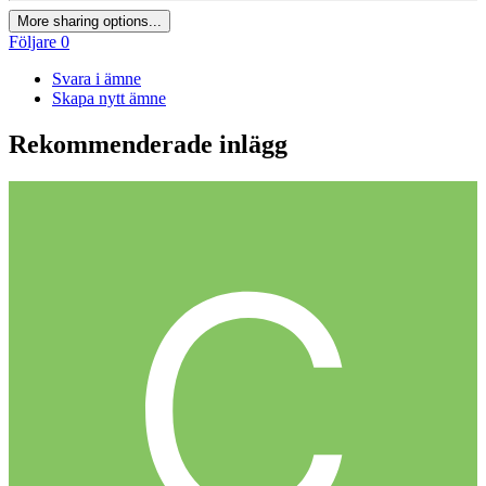
More sharing options...
Följare
0
Svara i ämne
Skapa nytt ämne
Rekommenderade inlägg