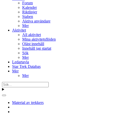
Forum
Kalender
Riktlinjer
Staben
Aktiva användare
Mer
Aktivitet
All aktivitet
Mina aktivitetsflöden
Oläst innehåll
Innehåll jag startat
Sök
Mer
Ledartavla
Star Trek Databas
Mer
Mer
Material av trekkers