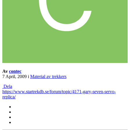
Av
contec
7 April, 2009
i
Material av trekkers
Dela
https://www.startrekdb.se/forum/topic/4171-gary-seven-servo-
replica/