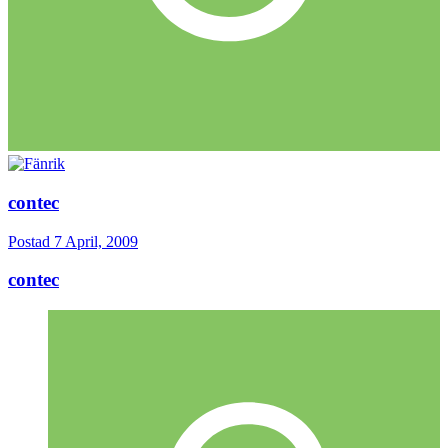
contec
Postad
7 April, 2009
contec