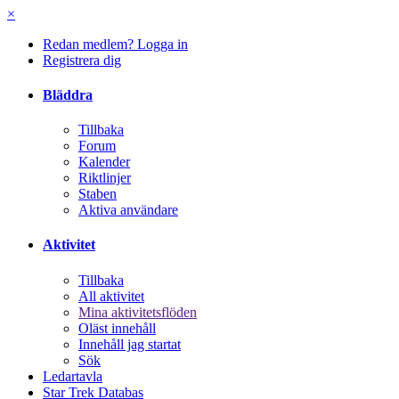
×
Redan medlem? Logga in
Registrera dig
Bläddra
Tillbaka
Forum
Kalender
Riktlinjer
Staben
Aktiva användare
Aktivitet
Tillbaka
All aktivitet
Mina aktivitetsflöden
Oläst innehåll
Innehåll jag startat
Sök
Ledartavla
Star Trek Databas