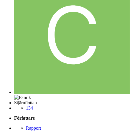
Stjärnflottan
134
Författare
Rapport