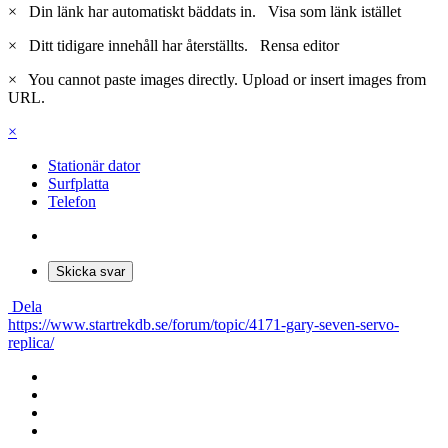
×
Din länk har automatiskt bäddats in.
Visa som länk istället
×
Ditt tidigare innehåll har återställts.
Rensa editor
×
You cannot paste images directly. Upload or insert images from
URL.
×
Stationär dator
Surfplatta
Telefon
Skicka svar
Dela
https://www.startrekdb.se/forum/topic/4171-gary-seven-servo-
replica/