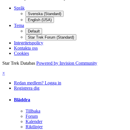
Språk
Svenska (Standard)
English (USA)
Tema
Default
Star Trek Forum (Standard)
Integritetspolicy
Kontakta oss
Cookies
Star Trek Databas
Powered by Invision Community
×
Redan medlem? Logga in
Registrera dig
Bläddra
Tillbaka
Forum
Kalender
Riktlinjer