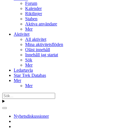
Forum
Kalender
Riktlinjer
Staben
Aktiva användare
Mer
Aktivitet
All aktivitet
Mina aktivitetsflöden
Oläst innehåll
Innehåll jag startat
Sök
Mer
Ledartavla
Star Trek Databas
Mer
Mer
Nyhetsdiskussioner