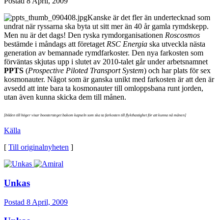
Postad
8 April, 2009
Kanske är det fler än undertecknad som
undrat när ryssarna ska byta ut sitt mer än 40 år gamla rymdskepp.
Men nu är det dags! Den ryska rymdorganisationen
Roscosmos
bestämde i måndags att företaget
RSC Energia
ska utveckla nästa
generation av bemannade rymdfarkoster. Den nya farkosten som
förväntas skjutas upp i slutet av 2010-talet går under arbetsnamnet
PPTS
(
Prospective Piloted Transport System
) och har plats för sex
kosmonauter. Något som är ganska unikt med farkosten är att den är
avsedd att inte bara ta kosmonauter till omloppsbana runt jorden,
utan även kunna skicka dem till månen.
[bilden till höger visar boostersteget bakom kapseln som ska ta farkosten till flykthastighet för att kunna nå månen]
Källa
[
Till originalnyheten
]
Unkas
Postad
8 April, 2009