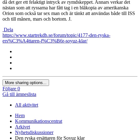
då det ger ett felaktigt intryck av rymdskeppet. Annars verkar det
nästan som att ryssarna har fått tag i en blåkopia av amerikanska
Orion som också tar sex man och är tänkt att användas både till ISS
och till månen, mars och bortom. J.
Dela
https://www.startrekdb.se/forum/topic/4177-den-ryska-
ers%C3%A4ttaren-f%C3%B6r-soyuz-klar/
More sharing options...
Följare
0
Gå till ämneslista
All aktivitet
Hem
Kommunikationscentrat
Arkivet
Nyhetsdiskussioner
Den ryska ersättaren för Soyuz klar