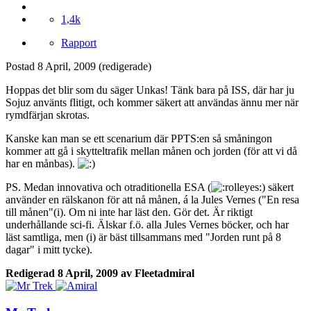
1,4k
Rapport
Postad
8 April, 2009
(redigerade)
Hoppas det blir som du säger Unkas! Tänk bara på ISS, där har ju
Sojuz använts flitigt, och kommer säkert att användas ännu mer när
rymdfärjan skrotas.
Kanske kan man se ett scenarium där PPTS:en så småningon
kommer att gå i skytteltrafik mellan månen och jorden (för att vi då
har en månbas).
PS. Medan innovativa och otraditionella ESA (
) säkert
använder en rälskanon för att nå månen, á la Jules Vernes ("En resa
till månen"(i). Om ni inte har läst den. Gör det. Är riktigt
underhållande sci-fi. Älskar f.ö. alla Jules Vernes böcker, och har
läst samtliga, men (i) är bäst tillsammans med "Jorden runt på 8
dagar" i mitt tycke).
Redigerad
8 April, 2009
av Fleetadmiral