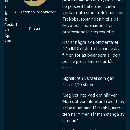
A
i
tio procent hatar den. Detta
k
ST Databas-redaktörer
verkar gälla stora trekforum som
e
Trekbbs, röstningen hittills på
Postad
IMDb och recensioner från
3,4k
29
professionella recensenter.
April,
2009
Här är några av kommentarer
från IMDb från folk som avskyr
filmen för att balansera all den
positiv press filmen har fått
hittills.
Signaturen Vshael som ger
filmen 1/10 skriver:
"Jag vet inte vad det här var.
Men det var inte Star Trek...Trek
är bäst när man får tänka, men i
den här filmen får man stänga av
hjärnan."