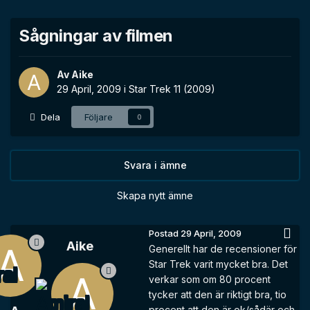
Sågningar av filmen
Av
Aike
29 April, 2009
i
Star Trek 11 (2009)
Dela
Följare
0
Svara i ämne
Skapa nytt ämne
Postad
29 April, 2009
Aike
Generellt har de recensioner för
Star Trek varit mycket bra. Det
verkar som om 80 procent
tycker att den är riktigt bra, tio
procent att den är ok/sådär och