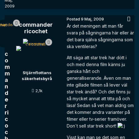
Maj,
2009
Postad
9 Maj, 2009
commander
Är det meningen att man får
ricochet
svara på sågningarna här eller är
det bara själva sågningarna som
ska ventileras?
c
Att säga att star trek har dött i
o
och med denna film känns ju
m
ganska hårt och
m
Stjärnflottans
generalliserande. Även om man
säkerhetsbyrå
a
inte gillade filmen så lever väl
n
2,1k
star trek ändå? Och det finns ju
d
så mycket annat att titta på och
e
r
läsa! Sedan så vet man aldrig om
ri
det kommer andra varianter på
c
filmer eller tv-serier framöver.
o
Don´t sell star trek short!
c
Visst kan man se det som en
h