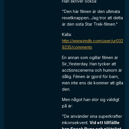
Han skriver också:
"Den här filmen är den ultimata
resetknappen...Jag tror att detta
är den sista Star Trek-filmen."
Källa:
http://www.imdb.com/user/ur032
9235/comments
En annan som ogillar filmen är
Sir_Yesterday. Han tycker att
acctionscenerna och humorn är
dålig. Filmen är gjord för barn,
men inte ens de kommer att gilla
den.
Men något han stör sig väldigt
på är:
"De använder sina superkrafter
inkonsekvent.
Vid ett tillfällle
kan Spock flyga och plötsligt