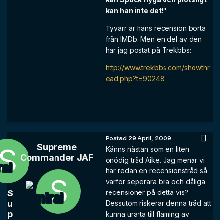
kan han inte det!
"
Tyvärr är hans recension borta
från IMDb. Men en del av den
har jag postat på Trekbbs:
http://www.trekbbs.com/showthr
ead.php?t=90248
Postad
29 April, 2009
Supreme
Känns nästan som en liten
Commander JAF
onödig tråd Aike. Jag menar vi
har redan en recensionstråd så
varför seperara bra och dåliga
S
recensioner på detta vis?
u
Dessutom riskerar denna tråd att
p
kunna urarta till flaming av