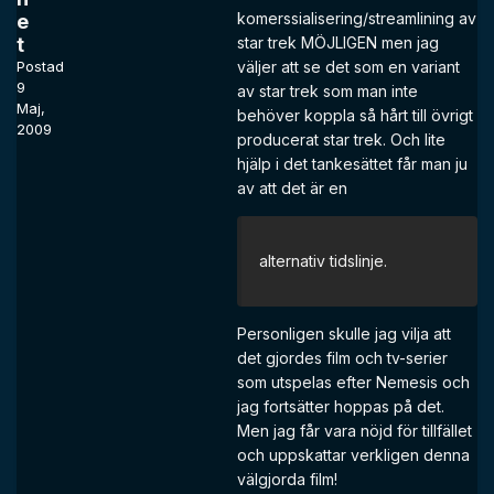
komerssialisering/streamlining av
e
t
star trek MÖJLIGEN men jag
Postad
väljer att se det som en variant
9
av star trek som man inte
Maj,
behöver koppla så hårt till övrigt
2009
producerat star trek. Och lite
hjälp i det tankesättet får man ju
av att det är en
alternativ tidslinje.
Personligen skulle jag vilja att
det gjordes film och tv-serier
som utspelas efter Nemesis och
jag fortsätter hoppas på det.
Men jag får vara nöjd för tillfället
och uppskattar verkligen denna
välgjorda film!