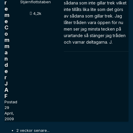
r
Stjärnflottstaben
sådana som inte gillar trek vilket
e
inte tillåts lika lite som det görs
4,2k
m
av sådana som gillar trek. Jag
e
låter tråden vara öppen för nu
C
men ser jag minsta tecken på
o
urartande så stänger jag tråden
m
och varnar deltagarna. J.
m
a
n
d
e
r
J
A
F
Postad
29
April,
2009
2 veckor senare...