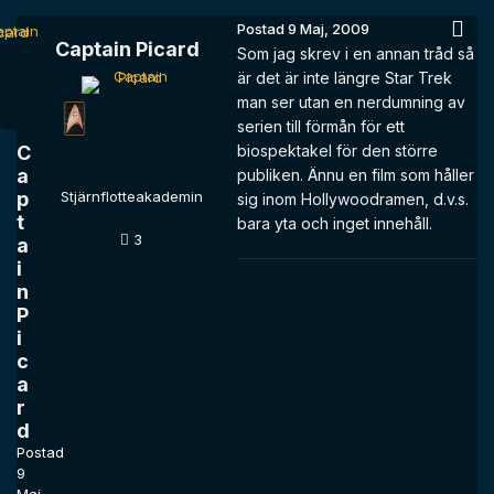
Postad
9 Maj, 2009
Captain Picard
Som jag skrev i en annan tråd så
är det är inte längre Star Trek
man ser utan en nerdumning av
serien till förmån för ett
C
biospektakel för den större
a
publiken. Ännu en film som håller
p
Stjärnflotteakademin
sig inom Hollywoodramen, d.v.s.
t
bara yta och inget innehåll.
3
a
i
n
P
i
c
a
r
d
Postad
9