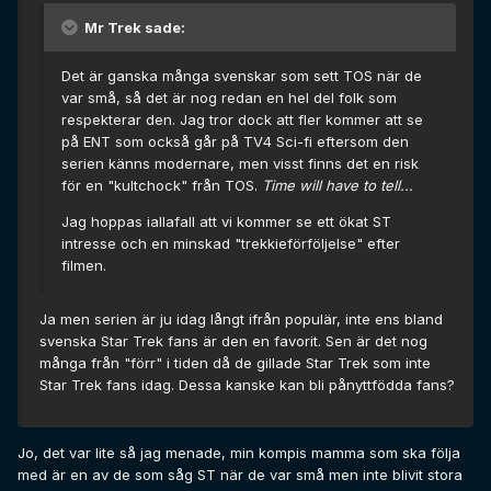
Mr Trek sade:
Det är ganska många svenskar som sett TOS när de
var små, så det är nog redan en hel del folk som
respekterar den. Jag tror dock att fler kommer att se
på ENT som också går på TV4 Sci-fi eftersom den
serien känns modernare, men visst finns det en risk
för en "kultchock" från TOS.
Time will have to tell...
Jag hoppas iallafall att vi kommer se ett ökat ST
intresse och en minskad "trekkieförföljelse" efter
filmen.
Ja men serien är ju idag långt ifrån populär, inte ens bland
svenska Star Trek fans är den en favorit. Sen är det nog
många från "förr" i tiden då de gillade Star Trek som inte
Star Trek fans idag. Dessa kanske kan bli pånyttfödda fans?
Jo, det var lite så jag menade, min kompis mamma som ska följa
med är en av de som såg ST när de var små men inte blivit stora