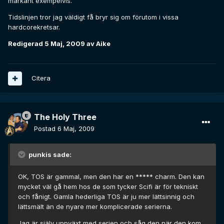
markant exempelvis.
Tidslinjen tror jag väldigt få bryr sig om förutom i vissa
hardcorekretsar.
Redigerad
5 Maj, 2009
av Aike
Citera
The Holy Three
Postad
6 Maj, 2009
punkis sade:
OK, TOS är gammal, men den har en ***** charm. Den kan
mycket väl gå hem hos de som tycker Scifi är för tekniskt
och fånigt. Gamla hederliga TOS är ju mer lättsinnig och
lättsmält än de nyare mer komplicerade serierna.
Jag är själv uppväxt med serien och såg den när den kom