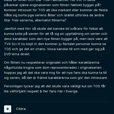
påverkar själva originalserien som filmen faktiskt bygger på?
Kommer intresset för TOS att öka markant eller kommer de flesta
hålla sig borta pga seriens ålder och istället utforska de andra
Star Trek serierna, alternativt filmerna?
Jämfört med förr så skulle det kanske bli svårare för folket att
kunna kolla på serien för att få sig en uppfattning om serien och
dess karaktäer som den nya filmen bygger på, men tack vare att
TV4 Sci-fi nu köpt in den kommer ju flertalet personer kunna se
TOS och ge det en chans. Vissa kanske till och med ger sig på
DVD'erna direkt.
Om filmen nu respekterar originalet och håller karaktärerna
någorlunda trogna som dom representerades i originalserien
hoppas jag att det ska vara nog för att nya fans ska kunna ta till
sig serien, då det är främst karaktärerna som gör den intressant.
Personligen tycker jag att det skulle vara väldigt kul om TOS får
lite välförtjänt respekt & fler fans här i Sverige.
Citera