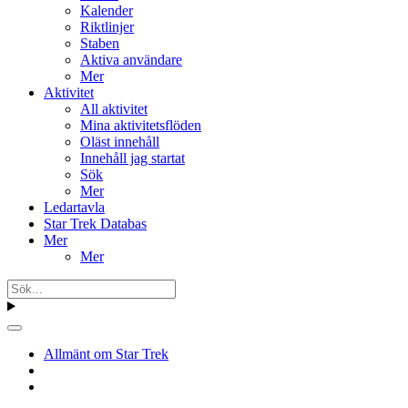
Kalender
Riktlinjer
Staben
Aktiva användare
Mer
Aktivitet
All aktivitet
Mina aktivitetsflöden
Oläst innehåll
Innehåll jag startat
Sök
Mer
Ledartavla
Star Trek Databas
Mer
Mer
Allmänt om Star Trek