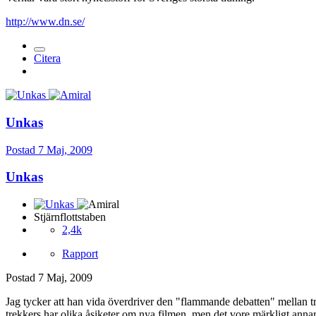
http://www.dn.se/
Citera
Unkas
Postad
7 Maj, 2009
Unkas
Stjärnflottstaben
2,4k
Rapport
Postad
7 Maj, 2009
Jag tycker att han vida överdriver den "flammande debatten" mellan trek
trekkers har olika åsiketer om nya filmen, men det vore märkligt annar