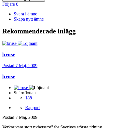
Följare
0
Svara i ämne
Skapa nytt ämne
Rekommenderade inlägg
bruse
Postad
7 Maj, 2009
bruse
Stjärnflottan
188
Rapport
Postad
7 Maj, 2009
Verkar vara stort nyhetsstoff för Sveriges största tidning.