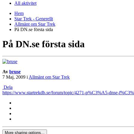
All aktivitet
Hem
Star Trek - Generellt
Allmänt om Star Trek
På DN.se första sida
På DN.se första sida
Av
bruse
7 Maj, 2009
i
Allmänt om Star Trek
Dela
https://www.startrekdb.se/forum/topic/4271-p%C3%A5-dnse-f%C3%B
More sharing options...