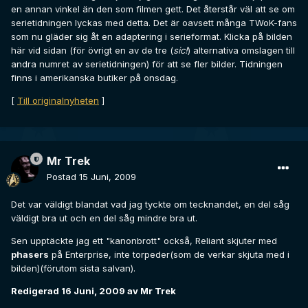
en annan vinkel än den som filmen gett. Det återstår väl att se om
serietidningen lyckas med detta. Det är oavsett många TWoK-fans
som nu gläder sig åt en adaptering i serieformat. Klicka på bilden
här vid sidan (för övrigt en av de tre (
sic!
) alternativa omslagen till
andra numret av serietidningen) för att se fler bilder. Tidningen
finns i amerikanska butiker på onsdag.
[
Till originalnyheten
]
Mr Trek
Postad
15 Juni, 2009
Det var väldigt blandat vad jag tyckte om tecknandet, en del såg
väldigt bra ut och en del såg mindre bra ut.
Sen upptäckte jag ett "kanonbrott" också, Reliant skjuter med
phasers
på Enterprise, inte torpeder(som de verkar skjuta med i
bilden)(förutom sista salvan).
Redigerad
16 Juni, 2009
av Mr Trek