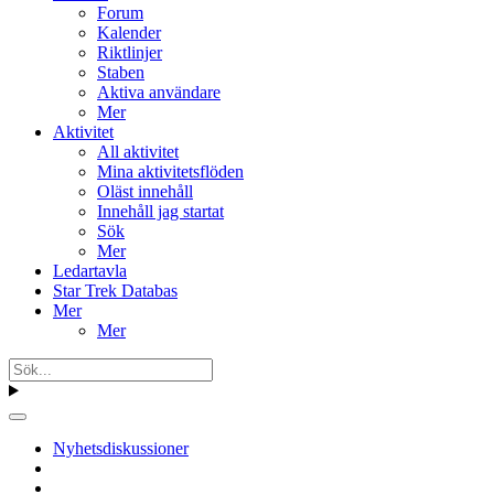
Forum
Kalender
Riktlinjer
Staben
Aktiva användare
Mer
Aktivitet
All aktivitet
Mina aktivitetsflöden
Oläst innehåll
Innehåll jag startat
Sök
Mer
Ledartavla
Star Trek Databas
Mer
Mer
Nyhetsdiskussioner