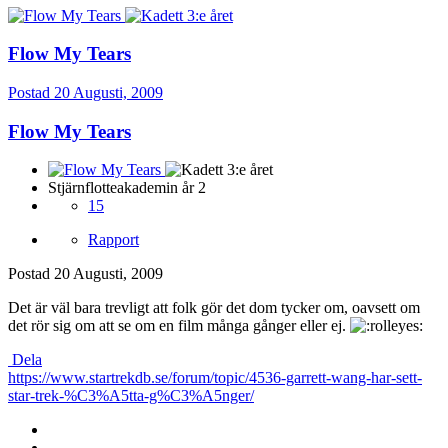
Flow My Tears
Postad
20 Augusti, 2009
Flow My Tears
Stjärnflotteakademin år 2
15
Rapport
Postad
20 Augusti, 2009
Det är väl bara trevligt att folk gör det dom tycker om, oavsett om
det rör sig om att se om en film många gånger eller ej.
Dela
https://www.startrekdb.se/forum/topic/4536-garrett-wang-har-sett-
star-trek-%C3%A5tta-g%C3%A5nger/