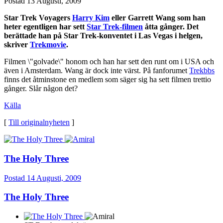
Postad
13 Augusti, 2009
Star Trek Voyagers
Harry Kim
eller Garrett Wang som han
heter egentligen har sett
Star Trek-filmen
åtta gånger. Det
berättade han på Star Trek-konventet i Las Vegas i helgen,
skriver
Trekmovie
.
Filmen \"golvade\" honom och han har sett den runt om i USA och
även i Amsterdam. Wang är dock inte värst. På fanforumet
Trekbbs
finns det åtminstone en medlem som säger sig ha sett filmen trettio
gånger. Slår någon det?
Källa
[
Till originalnyheten
]
The Holy Three
Postad
14 Augusti, 2009
The Holy Three