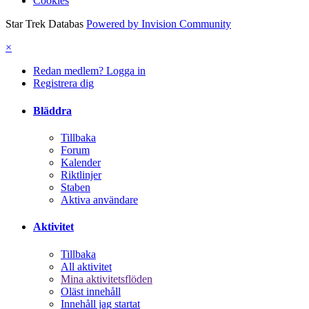
Cookies
Star Trek Databas
Powered by Invision Community
×
Redan medlem? Logga in
Registrera dig
Bläddra
Tillbaka
Forum
Kalender
Riktlinjer
Staben
Aktiva användare
Aktivitet
Tillbaka
All aktivitet
Mina aktivitetsflöden
Oläst innehåll
Innehåll jag startat