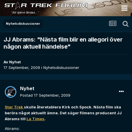
Nyhetsdiskussioner
JJ Abrams: "Nästa film blir en allegori över
någon aktuell händelse"
Av
Nyhet
17 September, 2009
i
Nyhetsdiskussioner
Nyhet
Postad
17 September, 2009
Star Trek
skulle återetablera Kirk och Spock. Nästa film ska
beröra något aktuellt ämne. Det säger filmens producent JJ
Abrams till
La Times
.
Abrams: