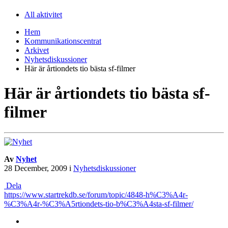
All aktivitet
Hem
Kommunikationscentrat
Arkivet
Nyhetsdiskussioner
Här är årtiondets tio bästa sf-filmer
Här är årtiondets tio bästa sf-
filmer
Av
Nyhet
28 December, 2009
i
Nyhetsdiskussioner
Dela
https://www.startrekdb.se/forum/topic/4848-h%C3%A4r-
%C3%A4r-%C3%A5rtiondets-tio-b%C3%A4sta-sf-filmer/