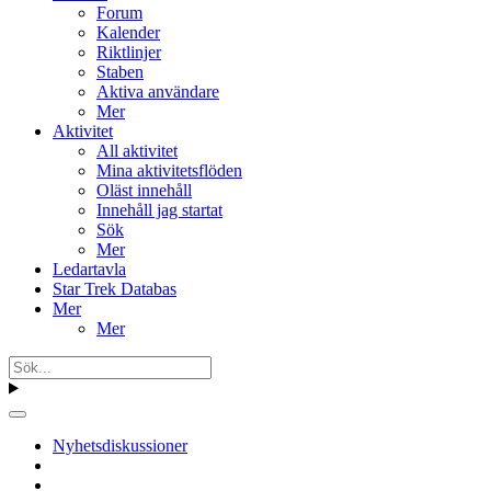
Forum
Kalender
Riktlinjer
Staben
Aktiva användare
Mer
Aktivitet
All aktivitet
Mina aktivitetsflöden
Oläst innehåll
Innehåll jag startat
Sök
Mer
Ledartavla
Star Trek Databas
Mer
Mer
Nyhetsdiskussioner