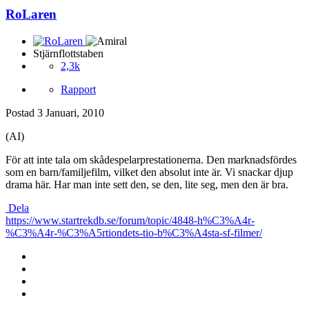
RoLaren
Stjärnflottstaben
2,3k
Rapport
Postad
3 Januari, 2010
(AI)
För att inte tala om skådespelarprestationerna. Den marknadsfördes
som en barn/familjefilm, vilket den absolut inte är. Vi snackar djup
drama här. Har man inte sett den, se den, lite seg, men den är bra.
Dela
https://www.startrekdb.se/forum/topic/4848-h%C3%A4r-
%C3%A4r-%C3%A5rtiondets-tio-b%C3%A4sta-sf-filmer/