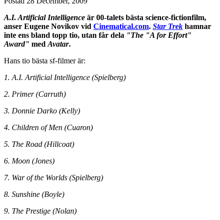
Postad
28 December, 2009
A.I. Artificial Intelligence
är 00-talets bästa science-fictionfilm,
anser Eugene Novikov vid
Cinematical.com
.
Star Trek
hamnar
inte ens bland topp tio, utan får dela
"The "A for Effort"
Award"
med
Avatar
.
Hans tio bästa sf-filmer är:
1. A.I. Artificial Intelligence (Spielberg)
2. Primer (Carruth)
3. Donnie Darko (Kelly)
4. Children of Men (Cuaron)
5. The Road (Hillcoat)
6. Moon (Jones)
7. War of the Worlds (Spielberg)
8. Sunshine (Boyle)
9. The Prestige (Nolan)