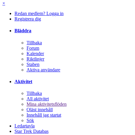
×
Redan medlem? Logga in
Registrera dig
Bläddra
Tillbaka
Forum
Kalender
Riktlinjer
Staben
Aktiva användare
Aktivitet
Tillbaka
All aktivitet
Mina aktivitetsflöden
Oläst innehåll
Innehåll jag startat
Sök
Ledartavla
Star Trek Databas