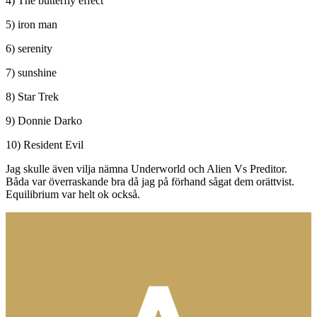
4) The butterfly effect
5) iron man
6) serenity
7) sunshine
8) Star Trek
9) Donnie Darko
10) Resident Evil
Jag skulle även vilja nämna Underworld och Alien Vs Preditor.
Båda var överraskande bra då jag på förhand sågat dem orättvist.
Equilibrium var helt ok också.