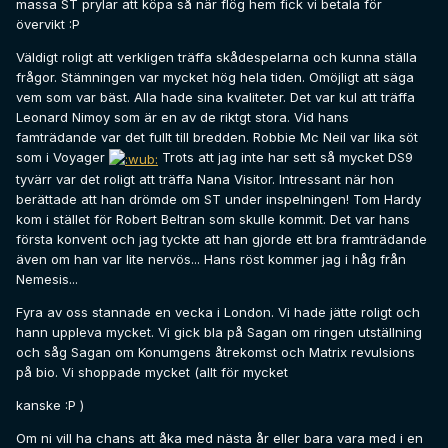
massa ST prylar att köpa så när flög hem fick vi betala för
övervikt :P
Väldigt roligt att verkligen träffa skådespelarna och kunna ställa
frågor. Stämningen var mycket hög hela tiden. Omöjligt att säga
vem som var bäst. Alla hade sina kvaliteter. Det var kul att träffa
Leonard Nimoy som är en av de riktgt stora. Vid hans
famträdande var det fullt till bredden. Robbie Mc Neil var lika söt
som i Voyager
Trots att jag inte har sett så mycket DS9
tyvärr var det roligt att träffa Nana Visitor. Intressant när hon
berättade att han drömde om ST under inspelningen! Tom Hardy
kom i stället för Robert Beltran som skulle kommit. Det var hans
första konvent och jag tyckte att han gjorde ett bra framträdande
även om han var lite nervös... Hans röst kommer jag i håg från
Nemesis...
Fyra av oss stannade en vecka i London. Vi hade jätte roligt och
hann uppleva mycket. Vi gick bla på Sagan om ringen utställning
och såg Sagan om Konumgens åtrekomst och Matrix revulsions
på bio. Vi shoppade mycket (allt för mycket
kanske :P )
Om ni vill ha chans att åka med nästa år eller bara vara med i en