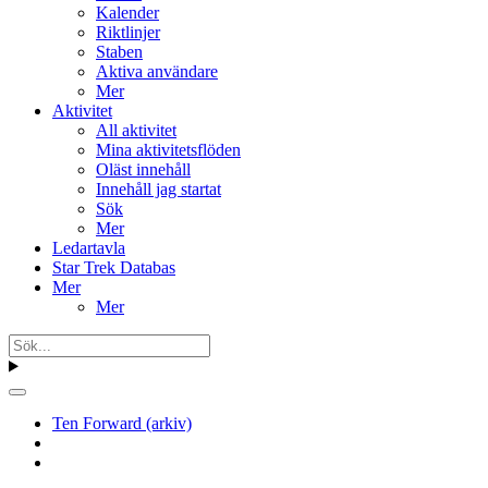
Kalender
Riktlinjer
Staben
Aktiva användare
Mer
Aktivitet
All aktivitet
Mina aktivitetsflöden
Oläst innehåll
Innehåll jag startat
Sök
Mer
Ledartavla
Star Trek Databas
Mer
Mer
Ten Forward (arkiv)