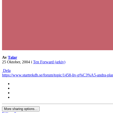
Av
Talar
25 Oktober, 2004
i
Ten Forward (arkiv)
Dela
https://www.startrekdb.se/forum/topic/1458-liv-p%C3%A5-andra-plan
More sharing options...