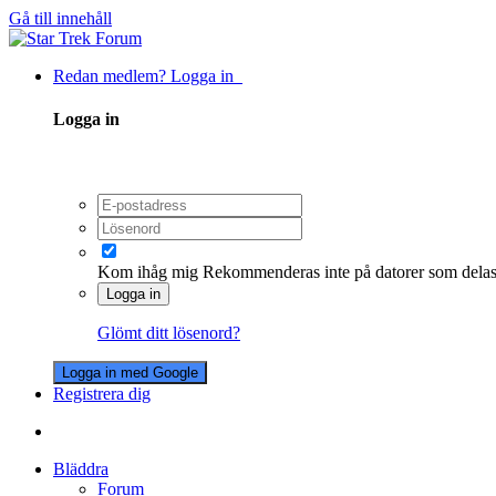
Gå till innehåll
Redan medlem? Logga in
Logga in
Kom ihåg mig
Rekommenderas inte på datorer som dela
Logga in
Glömt ditt lösenord?
Logga in med Google
Registrera dig
Bläddra
Forum