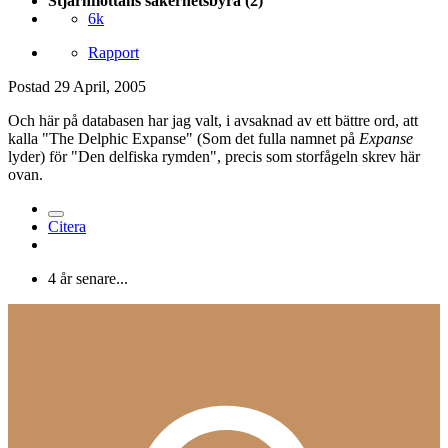
Stjärnflottans säkerhetsbyrå (2)
6k
Rapport
Postad
29 April, 2005
Och här på databasen har jag valt, i avsaknad av ett bättre ord, att
kalla "The Delphic Expanse" (Som det fulla namnet på
Expanse
lyder) för "Den delfiska rymden", precis som storfågeln skrev här
ovan.
Citera
4 år senare...