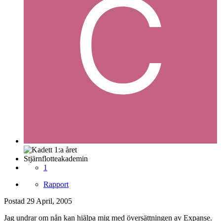
Stjärnflotteakademin
1
Rapport
Postad
29 April, 2005
Jag undrar om nån kan hjälpa mig med översättningen av Expanse.