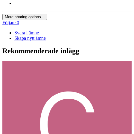
More sharing options...
Följare
0
Svara i ämne
Skapa nytt ämne
Rekommenderade inlägg