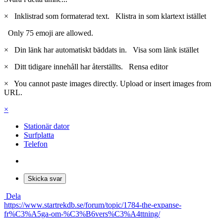
×
Inklistrad som formaterad text.
Klistra in som klartext istället
Only 75 emoji are allowed.
×
Din länk har automatiskt bäddats in.
Visa som länk istället
×
Ditt tidigare innehåll har återställts.
Rensa editor
×
You cannot paste images directly. Upload or insert images from
URL.
×
Stationär dator
Surfplatta
Telefon
Skicka svar
Dela
https://www.startrekdb.se/forum/topic/1784-the-expanse-
fr%C3%A5ga-om-%C3%B6vers%C3%A4ttning/