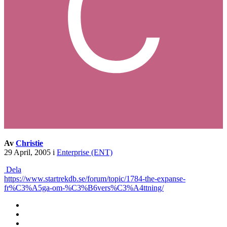
Av
Christie
29 April, 2005
i
Enterprise (ENT)
Dela
https://www.startrekdb.se/forum/topic/1784-the-expanse-
fr%C3%A5ga-om-%C3%B6vers%C3%A4ttning/