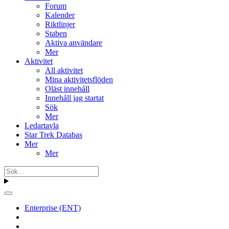
Forum
Kalender
Riktlinjer
Staben
Aktiva användare
Mer
Aktivitet
All aktivitet
Mina aktivitetsflöden
Oläst innehåll
Innehåll jag startat
Sök
Mer
Ledartavla
Star Trek Databas
Mer
Mer
Enterprise (ENT)