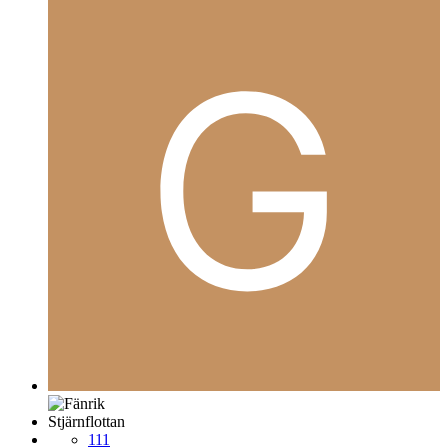
Stjärnflottan
111