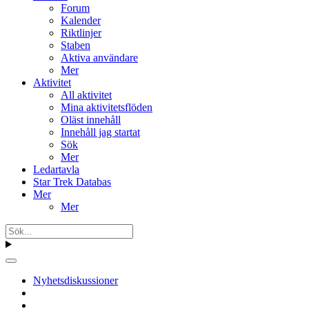
Forum
Kalender
Riktlinjer
Staben
Aktiva användare
Mer
Aktivitet
All aktivitet
Mina aktivitetsflöden
Oläst innehåll
Innehåll jag startat
Sök
Mer
Ledartavla
Star Trek Databas
Mer
Mer
Nyhetsdiskussioner