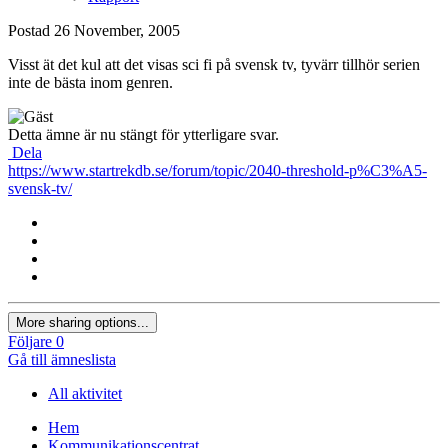
Postad
26 November, 2005
Visst ät det kul att det visas sci fi på svensk tv, tyvärr tillhör serien
inte de bästa inom genren.
Detta ämne är nu stängt för ytterligare svar.
Dela
https://www.startrekdb.se/forum/topic/2040-threshold-p%C3%A5-
svensk-tv/
More sharing options...
Följare
0
Gå till ämneslista
All aktivitet
Hem
Kommunikationscentrat