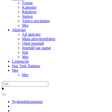
Forum
Kalender
Riktlinjer
Staben
Aktiva användare
Mer
Aktivitet
All aktivitet
Mina aktivitetsflöden
Oläst innehåll
Innehåll jag startat
Sök
Mer
Ledartavla
Star Trek Databas
Mer
Mer
Nyhetsdiskussioner