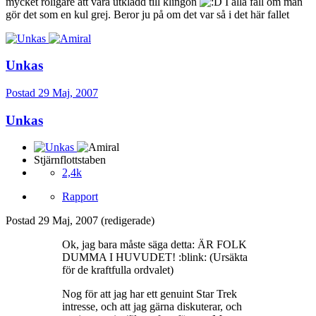
mycket roligare att vara utklädd till klingon
I alla fall om man
gör det som en kul grej. Beror ju på om det var så i det här fallet
Unkas
Postad
29 Maj, 2007
Unkas
Stjärnflottstaben
2,4k
Rapport
Postad
29 Maj, 2007
(redigerade)
Ok, jag bara måste säga detta: ÄR FOLK
DUMMA I HUVUDET! :blink: (Ursäkta
för de kraftfulla ordvalet)
Nog för att jag har ett genuint Star Trek
intresse, och att jag gärna diskuterar, och