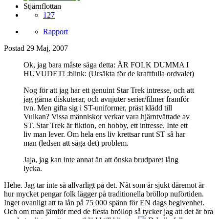
Stjärnflottan
127
Rapport
Postad
29 Maj, 2007
Ok, jag bara måste säga detta: ÄR FOLK DUMMA I
HUVUDET! :blink: (Ursäkta för de kraftfulla ordvalet)
Nog för att jag har ett genuint Star Trek intresse, och att
jag gärna diskuterar, och avnjuter serier/filmer framför
tvn. Men gifta sig i ST-uniformer, präst klädd till
Vulkan? Vissa människor verkar vara hjärntvättade av
ST. Star Trek är fiktion, en hobby, ett intresse. Inte ett
liv man lever. Om hela ens liv krettsar runt ST så har
man (ledsen att säga det) problem.
Jaja, jag kan inte annat än att önska brudparet lång
lycka.
Hehe. Jag tar inte så allvarligt på det. Nåt som är sjukt däremot är
hur mycket pengar folk lägger på traditionella bröllop nuförtiden.
Inget ovanligt att ta lån på 75 000 spänn för EN dags begivenhet.
Och om man jämför med de flesta bröllop så tycker jag att det är bra