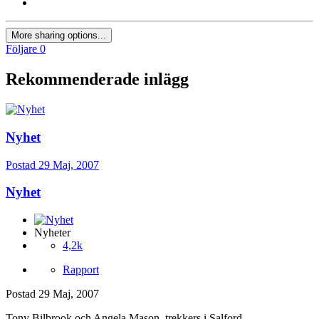
More sharing options...
Följare
0
Rekommenderade inlägg
Nyhet
Postad
29 Maj, 2007
Nyhet
Nyheter
4,2k
Rapport
Postad
29 Maj, 2007
Tony Bilbrook och Angela Mason, trekkers i Salford,