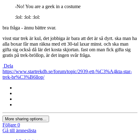
-No! You are a geek in a costume
:lol: :lol: :lol:
bra fråga - ännu bättre svar.
visst star trek är kul, det jobbiga är bara att det är så dyrt. ska man ha
alla boxar får man räkna med ett 30-tal laxar minst. och ska man
gifta sig också då lär det kosta skjortan. fast om man fick gifta sig
gratis på trek-bröllop, är det ingen svår fråga.
Dela
https://www.startrekdb.se/forum/topic/2939-ett-%C3%A4kta-star-
trek-br%C3%B6llop/
More sharing options...
Följare
0
Gå till ämneslista