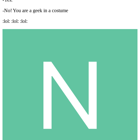
-No! You are a geek in a costume
:lol: :lol: :lol: