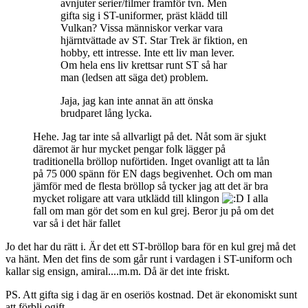
avnjuter serier/filmer framför tvn. Men
gifta sig i ST-uniformer, präst klädd till
Vulkan? Vissa människor verkar vara
hjärntvättade av ST. Star Trek är fiktion, en
hobby, ett intresse. Inte ett liv man lever.
Om hela ens liv krettsar runt ST så har
man (ledsen att säga det) problem.
Jaja, jag kan inte annat än att önska
brudparet lång lycka.
Hehe. Jag tar inte så allvarligt på det. Nåt som är sjukt
däremot är hur mycket pengar folk lägger på
traditionella bröllop nuförtiden. Inget ovanligt att ta lån
på 75 000 spänn för EN dags begivenhet. Och om man
jämför med de flesta bröllop så tycker jag att det är bra
mycket roligare att vara utklädd till klingon
I alla
fall om man gör det som en kul grej. Beror ju på om det
var så i det här fallet
Jo det har du rätt i. Är det ett ST-bröllop bara för en kul grej må det
va hänt. Men det fins de som går runt i vardagen i ST-uniform och
kallar sig ensign, amiral....m.m. Då är det inte friskt.
PS. Att gifta sig i dag är en oseriös kostnad. Det är ekonomiskt sunt
att förbli ogift.