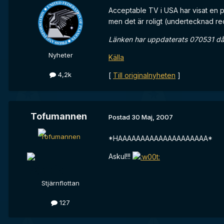
Acceptable TV i USA har visat en pa
men det är roligt (undertecknad red
Länken har uppdaterats 070531 då 
Nyheter
Källa
4,2k
[
Till originalnyheten
]
Tofumannen
Postad
30 Maj, 2007
*HAAAAAAAAAAAAAAAAAAAA*
Askul!!!
Stjärnflottan
127