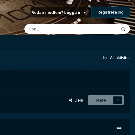
Registrera dig
Redan medlem? Logga in
All aktivitet
Dela
Följare
0