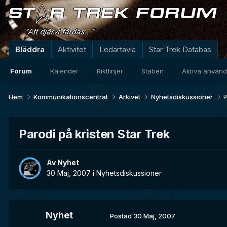
Bläddra
Aktivitet
Ledartavla
Star Trek Databas
Forum
Kalender
Riktlinjer
Staben
Aktiva använ
Hem
Kommunikationscentrat
Arkivet
Nyhetsdiskussioner
P
Parodi på kristen Star Trek
Av
Nyhet
30 Maj, 2007
i
Nyhetsdiskussioner
Nyhet
Postad
30 Maj, 2007