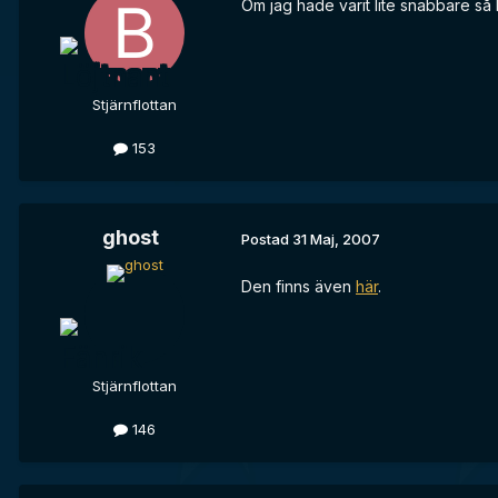
Om jag hade varit lite snabbare s
Stjärnflottan
153
ghost
Postad
31 Maj, 2007
Den finns även
här
.
Stjärnflottan
146