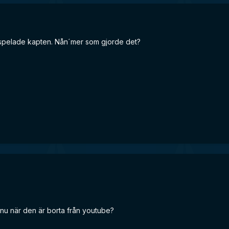
 spelade kapten. Nån´mer som gjorde det?
nu när den är borta från youtube?