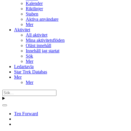
Kalender
Riktlinjer
Staben
Aktiva användare
Mer
Aktivitet
All aktivitet
Mina aktivitetsflöden
Oläst innehåll
Innehåll jag startat
Sök
Mer
Ledartavla
Star Trek Databas
Mer
Mer
Ten Forward