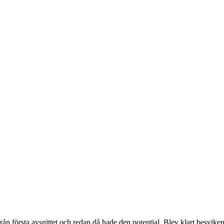
från första avsnittet och redan då hade den potential. Blev klart besvike