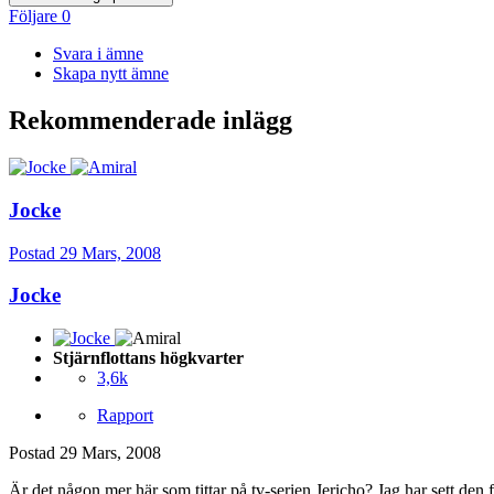
Följare
0
Svara i ämne
Skapa nytt ämne
Rekommenderade inlägg
Jocke
Postad
29 Mars, 2008
Jocke
Stjärnflottans högkvarter
3,6k
Rapport
Postad
29 Mars, 2008
Är det någon mer här som tittar på tv-serien Jericho? Jag har sett den 