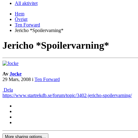
All aktivitet
Hem
Övrigt
Ten Forward
Jericho *Spoilervarning*
Jericho *Spoilervarning*
Av
Jocke
29 Mars, 2008
i
Ten Forward
Dela
https://www.startrekdb.se/forum/topic/3402-jericho-spoilervarning/
More sharing options...