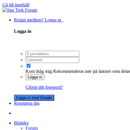
Gå till innehåll
Redan medlem? Logga in
Logga in
Kom ihåg mig
Rekommenderas inte på datorer som dela
Logga in
Glömt ditt lösenord?
Logga in med Google
Registrera dig
Bläddra
Forum