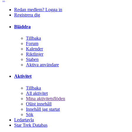
Redan medlem? Logga in
Registrera dig
Bläddra
Tillbaka
Forum
Kalender
Riktlinjer
Staben
Aktiva användare
Aktivitet
Tillbaka
All aktivitet
Mina aktivitetsflöden
Oläst innehåll
Innehåll jag startat
Sök
Ledartavla
Star Trek Databas