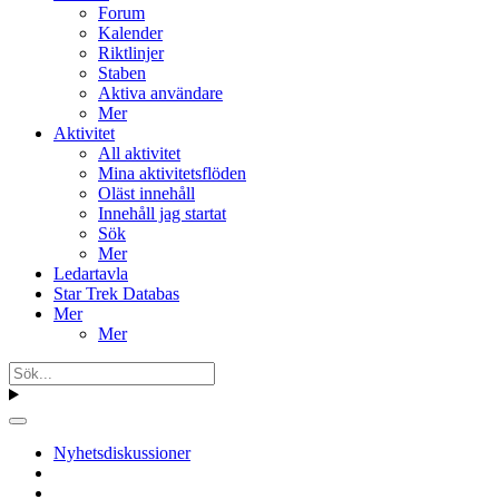
Forum
Kalender
Riktlinjer
Staben
Aktiva användare
Mer
Aktivitet
All aktivitet
Mina aktivitetsflöden
Oläst innehåll
Innehåll jag startat
Sök
Mer
Ledartavla
Star Trek Databas
Mer
Mer
Nyhetsdiskussioner