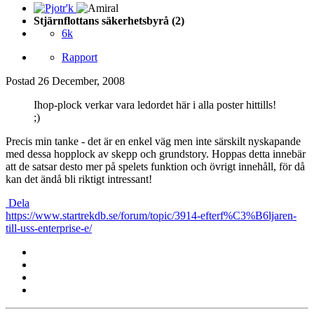
Stjärnflottans säkerhetsbyrå (2)
6k
Rapport
Postad
26 December, 2008
Ihop-plock verkar vara ledordet här i alla poster hittills!
;)
Precis min tanke - det är en enkel väg men inte särskilt nyskapande
med dessa hopplock av skepp och grundstory. Hoppas detta innebär
att de satsar desto mer på spelets funktion och övrigt innehåll, för då
kan det ändå bli riktigt intressant!
Dela
https://www.startrekdb.se/forum/topic/3914-efterf%C3%B6ljaren-
till-uss-enterprise-e/