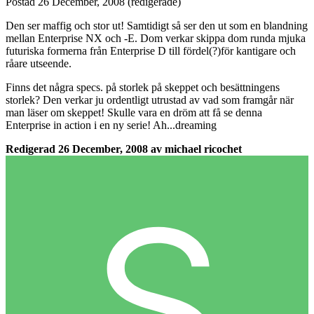
Postad
26 December, 2008
(redigerade)
Den ser maffig och stor ut! Samtidigt så ser den ut som en blandning
mellan Enterprise NX och -E. Dom verkar skippa dom runda mjuka
futuriska formerna från Enterprise D till fördel(?)för kantigare och
råare utseende.
Finns det några specs. på storlek på skeppet och besättningens
storlek? Den verkar ju ordentligt utrustad av vad som framgår när
man läser om skeppet! Skulle vara en dröm att få se denna
Enterprise in action i en ny serie! Ah...dreaming
Redigerad
26 December, 2008
av michael ricochet