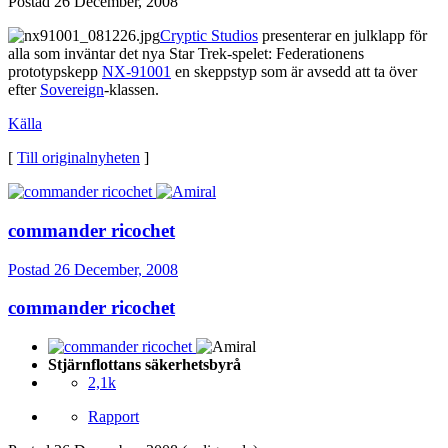
Postad
26 December, 2008
Cryptic Studios
presenterar en julklapp för
alla som inväntar det nya Star Trek-spelet: Federationens
prototypskepp
NX-91001
en skeppstyp som är avsedd att ta över
efter
Sovereign
-klassen.
Källa
[
Till originalnyheten
]
commander ricochet
Postad
26 December, 2008
commander ricochet
Stjärnflottans säkerhetsbyrå
2,1k
Rapport