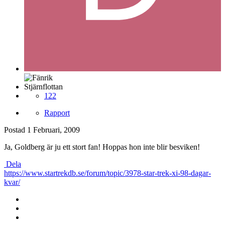
Stjärnflottan
122
Rapport
Postad
1 Februari, 2009
Ja, Goldberg är ju ett stort fan! Hoppas hon inte blir besviken!
Dela
https://www.startrekdb.se/forum/topic/3978-star-trek-xi-98-dagar-
kvar/