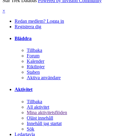
Star Trek Databas
Powered by Invision Community
×
Redan medlem? Logga in
Registrera dig
Bläddra
Tillbaka
Forum
Kalender
Riktlinjer
Staben
Aktiva användare
Aktivitet
Tillbaka
All aktivitet
Mina aktivitetsflöden
Oläst innehåll
Innehåll jag startat
Sök
Ledartavla