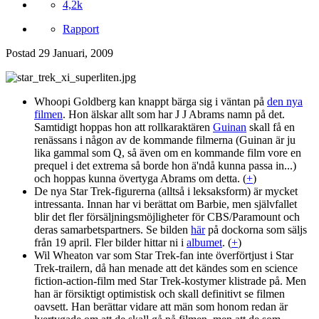
4,2k
Rapport
Postad
29 Januari, 2009
Whoopi Goldberg kan knappt bärga sig i väntan på
den nya
filmen
. Hon älskar allt som har J J Abrams namn på det.
Samtidigt hoppas hon att rollkaraktären
Guinan
skall få en
renässans i någon av de kommande filmerna (Guinan är ju
lika gammal som Q, så även om en kommande film vore en
prequel i det extrema så borde hon ä'ndå kunna passa in...)
och hoppas kunna övertyga Abrams om detta. (
+
)
De nya Star Trek-figurerna (alltså i leksaksform) är mycket
intressanta. Innan har vi berättat om Barbie, men självfallet
blir det fler försäljningsmöjligheter för CBS/Paramount och
deras samarbetspartners. Se bilden
här
på dockorna som säljs
från 19 april. Fler bilder hittar ni i
albumet
. (
+
)
Wil Wheaton var som Star Trek-fan inte överförtjust i Star
Trek-trailern, då han menade att det kändes som en science
fiction-action-film med Star Trek-kostymer klistrade på. Men
han är försiktigt optimistisk och skall definitivt se filmen
oavsett. Han berättar vidare att män som honom redan är