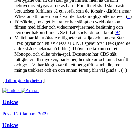
lvertygade om att de skall gå på filmen, men att de som
behöver övertygas är deras barn. För att det skall ske måste
berättelsen förklaras på ett språk som de förstår - därför menar
Wheaton att trailern ändå var det bästa möjliga alternativet. (
+
)
Försäkringsbolaget Esurance har släppt en webbplats om
filmen med bilder och videointervjuer med besättning och
personer bakom filmen. Se till att sticka dit och kika! (
+
)
Mattel har fått utökade rättigheter att sälja och hantera Star
Trek-prylar och en av dessa är UNO-spelet Star Trek (med de
äldre skådespelarna på bilder). Utöver detta kommer ett
Monopol och olika trivia-spel. Dessutom har CBS sålt
rättigheter till smycken, parfymer, hemdekor och annat smått
och gott. Vi har långt kvar till ett pengafritt samhälle, men
många trekkers och en och annan fereng blir väl glada... (
+
)
[
Till originalnyheten
]
Unkas
Postad
29 Januari, 2009
Unkas