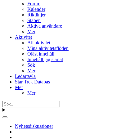
Forum
Kalender
Riktlinjer
Staben
Aktiva användare
Mer
Aktivitet
All aktivitet
Mina aktivitetsflöden
Oläst innehåll
Innehåll jag startat
Sök
Mer
Ledartavla
Star Trek Databas
Mer
Mer
Nyhetsdiskussioner