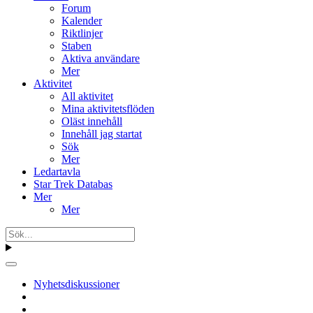
Forum
Kalender
Riktlinjer
Staben
Aktiva användare
Mer
Aktivitet
All aktivitet
Mina aktivitetsflöden
Oläst innehåll
Innehåll jag startat
Sök
Mer
Ledartavla
Star Trek Databas
Mer
Mer
Nyhetsdiskussioner