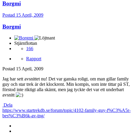
Borgmi
Postad
15 April, 2009
Borgmi
Stjärnflottan
166
Rapport
Postad
15 April, 2009
Jag har sett avsnittet nu! Det var ganska roligt, om man gillar family
guy och star trek är det klockrent. Min kompis, som inte tittar på ST,
förstod inte riktigt alla skämt, men jag tyckte det var ett underbart
avsnitt
Dela
https://www.startrekdb.se/forum/topic/4102-family-guy-f%C3%A5r-
bes%C3%B6k-av-tng/