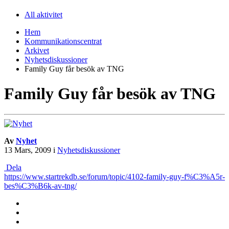
All aktivitet
Hem
Kommunikationscentrat
Arkivet
Nyhetsdiskussioner
Family Guy får besök av TNG
Family Guy får besök av TNG
Av
Nyhet
13 Mars, 2009
i
Nyhetsdiskussioner
Dela
https://www.startrekdb.se/forum/topic/4102-family-guy-f%C3%A5r-
bes%C3%B6k-av-tng/