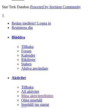
Star Trek Databas
Powered by Invision Community
×
Redan medlem? Logga in
Registrera dig
Bläddra
Tillbaka
Forum
Kalender
Riktlinjer
Staben
Aktiva användare
Aktivitet
Tillbaka
All aktivitet
Mina aktivitetsflöden
Oläst innehåll
Innehåll jag startat