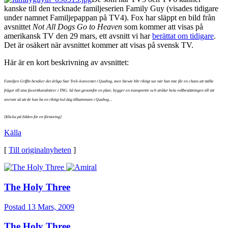
kanske till den tecknade familjeserien Family Guy (visades tidigare
under namnet Familjepappan på TV4). Fox har släppt en bild från
avsnittet
Not All Dogs Go to Heaven
som kommer att visas på
amerikansk TV den 29 mars, ett avsnitt vi har
berättat om tidigare
.
Det är osäkert när avsnittet kommer att visas på svensk TV.
Här är en kort beskrivning av avsnittet:
Familjen Griffin besöker det årliga Star Trek-konventet i Quahog, men Stewie blir riktigt sur när han inte får en chans att ställa
frågor till sina favoritkaraktärer i TNG. Så han genomför en plan; bygger en transportör och strålar hela rollbesättningen till sitt
sovrum så att de kan ha en riktigt kul dag tillsammans i Quahog...
[Klicka på bilden för en förstoring]
Källa
[
Till originalnyheten
]
The Holy Three
Postad
13 Mars, 2009
The Holy Three