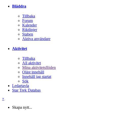
Bläddra
Tillbaka
Forum
Kalender
Riktlinjer
Staben
Aktiva användare
Aktivitet
Tillbaka
All aktivitet
Mina aktivitetsflöden
Oläst innehåll
Innehåll jag startat
Sök
Ledartavla
Star Trek Databas
×
Skapa nytt...