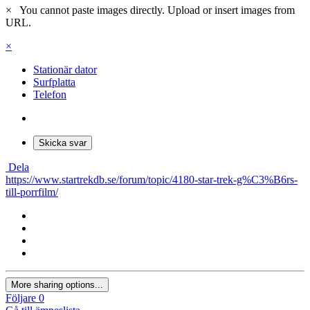
×
You cannot paste images directly. Upload or insert images from
URL.
×
Stationär dator
Surfplatta
Telefon
Skicka svar
Dela
https://www.startrekdb.se/forum/topic/4180-star-trek-g%C3%B6rs-
till-porrfilm/
More sharing options...
Följare
0