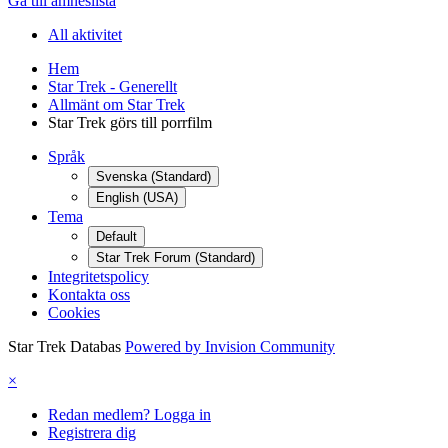
Gå till ämneslista
All aktivitet
Hem
Star Trek - Generellt
Allmänt om Star Trek
Star Trek görs till porrfilm
Språk
Svenska (Standard)
English (USA)
Tema
Default
Star Trek Forum (Standard)
Integritetspolicy
Kontakta oss
Cookies
Star Trek Databas
Powered by Invision Community
×
Redan medlem? Logga in
Registrera dig