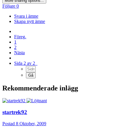
More sharing options...
Följare
0
Svara i ämne
Skapa nytt ämne
Föreg.
1
2
Nästa
Sida 2 av 2
Rekommenderade inlägg
startrek92
Postad
8 Oktober, 2009