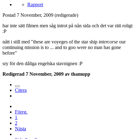
Rapport
Postad
7 November, 2009
(redigerade)
har inte sätt filmen men såg introt på nån sida och det var rätt roligt
:P
nått i still med "these are voyeges of the star ship
intercorse
our
continuing mission is to ... and to goo were no man has gone
before"
sry för den dåliga engelska stavnignen :P
Redigerad
7 November, 2009
av thamupp
Citera
Föreg.
1
2
Nästa