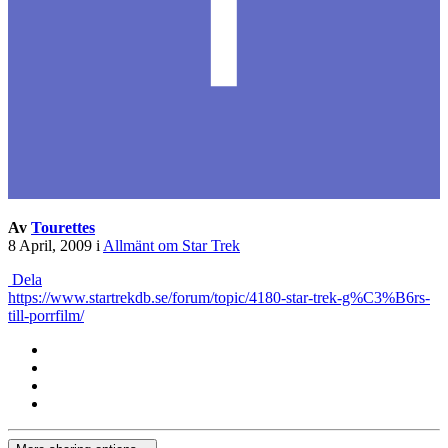
Av
Tourettes
8 April, 2009
i
Allmänt om Star Trek
Dela
https://www.startrekdb.se/forum/topic/4180-star-trek-g%C3%B6rs-
till-porrfilm/