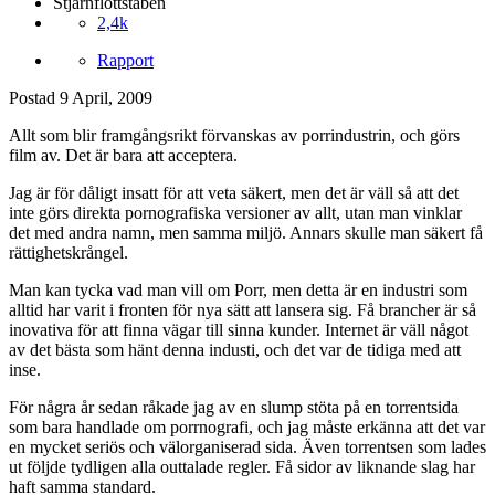
Stjärnflottstaben
2,4k
Rapport
Postad
9 April, 2009
Allt som blir framgångsrikt förvanskas av porrindustrin, och görs
film av. Det är bara att acceptera.
Jag är för dåligt insatt för att veta säkert, men det är väll så att det
inte görs direkta pornografiska versioner av allt, utan man vinklar
det med andra namn, men samma miljö. Annars skulle man säkert få
rättighetskrångel.
Man kan tycka vad man vill om Porr, men detta är en industri som
alltid har varit i fronten för nya sätt att lansera sig. Få brancher är så
inovativa för att finna vägar till sinna kunder. Internet är väll något
av det bästa som hänt denna industi, och det var de tidiga med att
inse.
För några år sedan råkade jag av en slump stöta på en torrentsida
som bara handlade om porrnografi, och jag måste erkänna att det var
en mycket seriös och välorganiserad sida. Även torrentsen som lades
ut följde tydligen alla outtalade regler. Få sidor av liknande slag har
haft samma standard.