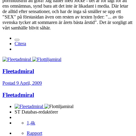
porrindustrin att göra! Jag håller med Jocke - det är för lågt för att
ens omnämnas, synd bara att det inte är likadant i media. Där letar
de alltid efter sensationer, och har de inga så smäller se upp ett
"SEX" på förstasidan även om resten av texten lyder: "... av tio
svenska tycker att sommaren är årets bästa årstid". Det är sorgligt att
vårt samhälle blivit såhär.
Citera
Fleetadmiral
Postad
9 April, 2009
Fleetadmiral
ST Databas-redaktörer
1,4k
Rapport