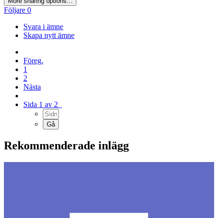
More sharing options...
Följare
0
Svara i ämne
Skapa nytt ämne
Föreg.
1
2
Nästa
Sida 1 av 2
Rekommenderade inlägg