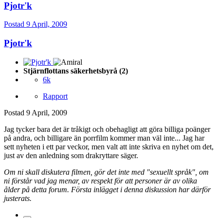
Pjotr'k
Postad
9 April, 2009
Pjotr'k
Stjärnflottans säkerhetsbyrå (2)
6k
Rapport
Postad
9 April, 2009
Jag tycker bara det är tråkigt och obehagligt att göra billiga poänger
på andra, och billigare än porrfilm kommer man väl inte... Jag har
sett nyheten i ett par veckor, men valt att inte skriva en nyhet om det,
just av den anledning som drakryttare säger.
Om ni skall diskutera filmen, gör det inte med "sexuellt språk", om
ni förstår vad jag menar, av respekt för att personer är av olika
ålder på detta forum. Första inlägget i denna diskussion har därför
justerats.