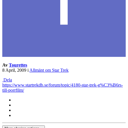
Av
Tourettes
8 April, 2009
i
Allmänt om Star Trek
Dela
https://www.startrekdb.se/forum/topic/4180-star-trek-g%C3%B6rs-
till-porrfilm/