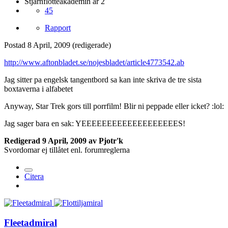
Stjärnflotteakademin år 2
45
Rapport
Postad
8 April, 2009
(redigerade)
http://www.aftonbladet.se/nojesbladet/article4773542.ab
Jag sitter pa engelsk tangentbord sa kan inte skriva de tre sista
boxtaverna i alfabetet
Anyway, Star Trek gors till porrfilm! Blir ni peppade eller icket? :lol:
Jag sager bara en sak: YEEEEEEEEEEEEEEEEEEES!
Redigerad
9 April, 2009
av Pjotr'k
Svordomar ej tillåtet enl. forumreglerna
Citera
Fleetadmiral