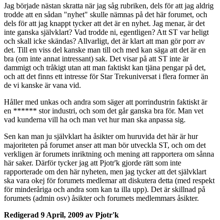
Jag började nästan skratta när jag såg rubriken, dels för att jag aldrig
trodde att en sådan "nyhet" skulle nämnas på det här forumet, och
dels för att jag knappt tycker att det är en nyhet. Jag menar, är det
inte ganska självklart? Vad trodde ni, egentligen? Att ST var heligt
och skall icke skändas? Allvarligt, det är klart att man gör porr av
det. Till en viss del kanske man till och med kan säga att det är en
bra (om inte annat intressant) sak. Det visar på att ST inte är
dammigt och tråkigt utan att man faktiskt kan tjäna pengar på det,
och att det finns ett intresse för Star Trekuniversat i flera former än
de vi kanske är vana vid.
Håller med unkas och andra som säger att porrindustrin faktiskt är
en ****** stor industri, och som det går ganska bra för. Man vet
vad kunderna vill ha och man vet hur man ska anpassa sig.
Sen kan man ju självklart ha åsikter om huruvida det här är hur
majoriteten på forumet anser att man bör utveckla ST, och om det
verkligen är forumets inriktning och mening att rapportera om sånna
här saker. Därför tycker jag att Pjotr'k gjorde rätt som inte
rapporterade om den här nyheten, men jag tycker att det självklart
ska vara okej för forumets medlemar att diskutera detta (med respekt
för minderåriga och andra som kan ta illa upp). Det är skillnad på
forumets (admin osv) åsikter och forumets medlemmars åsikter.
Redigerad
9 April, 2009
av Pjotr'k