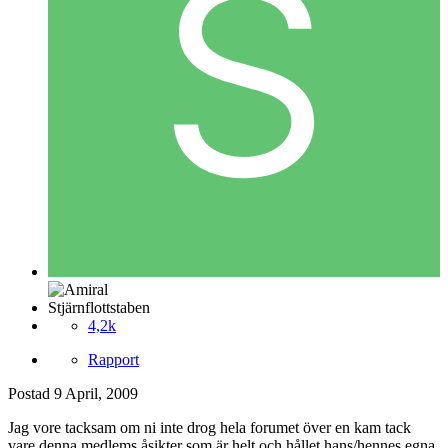
Stjärnflottstaben
4,2k
Rapport
Postad
9 April, 2009
Jag vore tacksam om ni inte drog hela forumet över en kam tack
vare denna medlems åsikter som är helt och hållet hans/hennes egna.