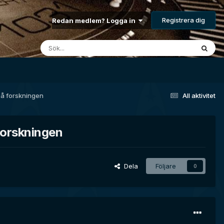
Registrera dig
Redan medlem? Logga in
på forskningen
All aktivitet
forskningen
Dela
Följare
0