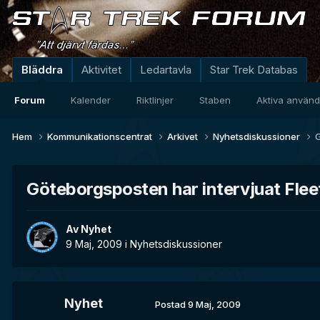
Bläddra
Aktivitet
Ledartavla
Star Trek Databas
Forum
Kalender
Riktlinjer
Staben
Aktiva använ
Hem
Kommunikationscentrat
Arkivet
Nyhetsdiskussioner
G
Göteborgsposten har intervjuat Flee
Av
Nyhet
9 Maj, 2009
i
Nyhetsdiskussioner
Nyhet
Postad
9 Maj, 2009