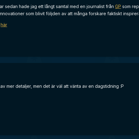
r sedan hade jag ett långt samtal med en journalist från
GP
som rep
novationer som blivit följden av att många forskare faktiskt inspirer
n
här
gav mer detaljer, men det är väl att vänta av en dagstidning :P