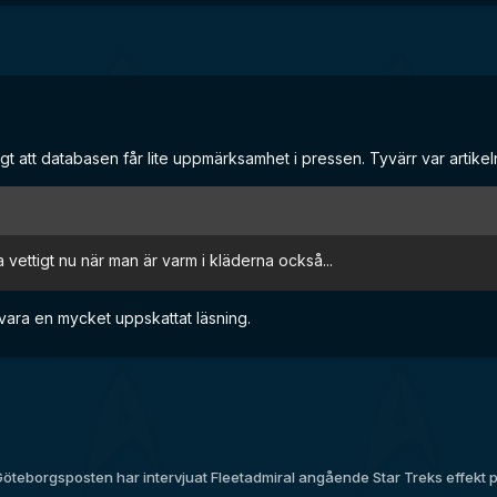
igt att databasen får lite uppmärksamhet i pressen. Tyvärr var artikeln 
vettigt nu när man är varm i kläderna också...
 vara en mycket uppskattat läsning.
öteborgsposten har intervjuat Fleetadmiral angående Star Treks effekt 