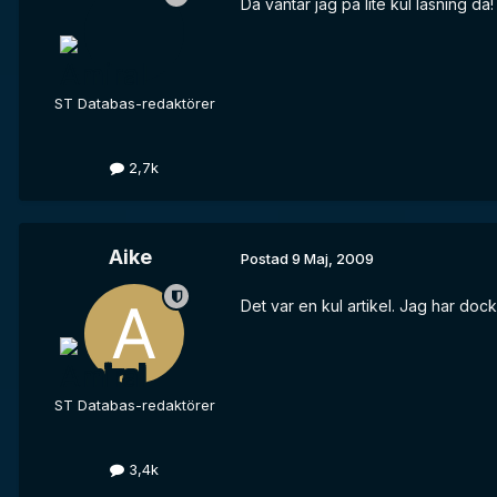
Då väntar jag på lite kul läsning då!
ST Databas-redaktörer
2,7k
Aike
Postad
9 Maj, 2009
Det var en kul artikel. Jag har dock 
ST Databas-redaktörer
3,4k