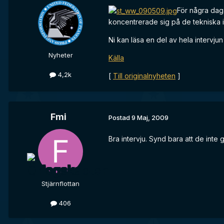
För några daga
koncentrerade sig på de tekniska in
Ni kan läsa en del av hela intervju
Nyheter
Källa
4,2k
[
Till originalnyheten
]
Fmi
Postad
9 Maj, 2009
Bra intervju. Synd bara att de inte 
Stjärnflottan
406