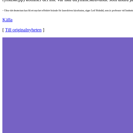
– Ultra-tätt deuterium kan bli ett mycket effektivt bränsle för laserdriven kärnfusion, säger Leif Holmlid, som är professor vid Instituti
Källa
[
Till originalnyheten
]