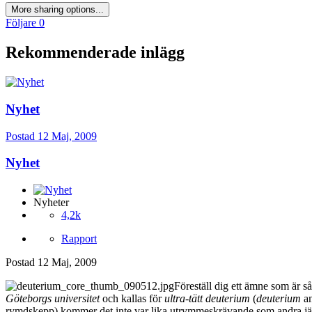
More sharing options...
Följare
0
Rekommenderade inlägg
Nyhet
Postad
12 Maj, 2009
Nyhet
Nyheter
4,2k
Rapport
Postad
12 Maj, 2009
Föreställ dig ett ämne som är s
Göteborgs universitet
och kallas för
ultra-tätt deuterium
(
deuterium
an
rymdskepp) kommer det inte var lika utrymmeskrävande som andra jä