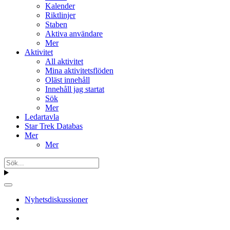
Kalender
Riktlinjer
Staben
Aktiva användare
Mer
Aktivitet
All aktivitet
Mina aktivitetsflöden
Oläst innehåll
Innehåll jag startat
Sök
Mer
Ledartavla
Star Trek Databas
Mer
Mer
Nyhetsdiskussioner