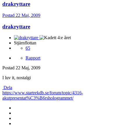
drakryttare
Postad
22 Maj, 2009
drakryttare
Stjärnflottan
65
Rapport
Postad
22 Maj, 2009
I luv it, nostalgi
Dela
https://www.startrekdb.se/forum/topic/4316-
akutpresentat%C3%B6rshologrammet/