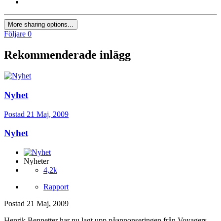
More sharing options...
Följare
0
Rekommenderade inlägg
Nyhet
Postad
21 Maj, 2009
Nyhet
Nyheter
4,2k
Rapport
Postad
21 Maj, 2009
Henrik Bennetter har nu lagt upp påannonseringen från Voyagers