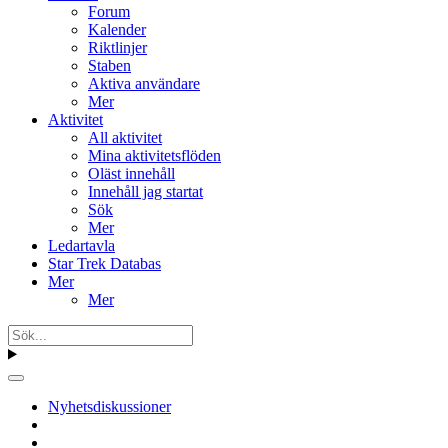
Forum
Kalender
Riktlinjer
Staben
Aktiva användare
Mer
Aktivitet
All aktivitet
Mina aktivitetsflöden
Oläst innehåll
Innehåll jag startat
Sök
Mer
Ledartavla
Star Trek Databas
Mer
Mer
Nyhetsdiskussioner