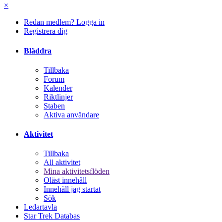
×
Redan medlem? Logga in
Registrera dig
Bläddra
Tillbaka
Forum
Kalender
Riktlinjer
Staben
Aktiva användare
Aktivitet
Tillbaka
All aktivitet
Mina aktivitetsflöden
Oläst innehåll
Innehåll jag startat
Sök
Ledartavla
Star Trek Databas