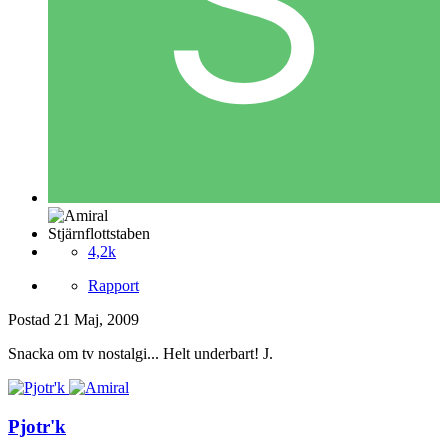
Stjärnflottstaben
4,2k
Rapport
Postad
21 Maj, 2009
Snacka om tv nostalgi... Helt underbart! J.
Pjotr'k