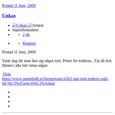
Postad
11 Juni, 2009
Unkas
Stjärnflottstaben
2,4k
Rapport
Postad
11 Juni, 2009
Varje dag får man lära sig något nytt. Priser för traileras...Tja då fick
filmen i alla fall vinna något.
Dela
https://www.startrekdb.se/forum/topic/4362-star-trek-trailern-vald-
till-%C3%A5rets-b%C3%A4sta/