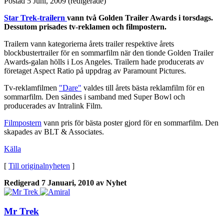
Postad
5 Juni, 2009
(redigerade)
Star Trek-trailern
vann två Golden Trailer Awards i torsdags.
Dessutom prisades tv-reklamen och filmpostern.
Trailern vann kategorierna årets trailer respektive årets
blockbustertrailer för en sommarfilm när den tionde Golden Trailer
Awards-galan hölls i Los Angeles. Trailern hade producerats av
företaget Aspect Ratio på uppdrag av Paramount Pictures.
Tv-reklamfilmen
"Dare"
valdes till årets bästa reklamfilm för en
sommarfilm. Den sändes i samband med Super Bowl och
producerades av Intralink Film.
Filmpostern
vann pris för bästa poster gjord för en sommarfilm. Den
skapades av BLT & Associates.
Källa
[
Till originalnyheten
]
Redigerad
7 Januari, 2010
av Nyhet
Mr Trek