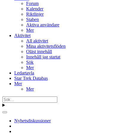
Forum
Kalender
Riktlinjer
Staben
Aktiva användare
Mer
Aktivitet
All aktivitet
Mina aktivitetsflöden
Oläst innehåll
Innehåll jag startat
Sök
Mer
Ledartavla
Star Trek Databas
Mer
Mer
Nyhetsdiskussioner