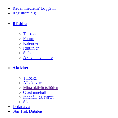
Redan medlem? Logga in
Registrera dig
Bläddra
Tillbaka
Forum
Kalender
Riktlinjer
Staben
Aktiva användare
Aktivitet
Tillbaka
All aktivitet
Mina aktivitetsflöden
Oläst innehåll
Innehåll jag startat
Sök
Ledartavla
Star Trek Databas