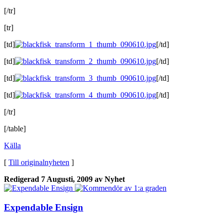
[/tr]
[tr]
[td]
[/td]
[td]
[/td]
[td]
[/td]
[td]
[/td]
[/tr]
[/table]
Källa
[
Till originalnyheten
]
Redigerad
7 Augusti, 2009
av Nyhet
Expendable Ensign