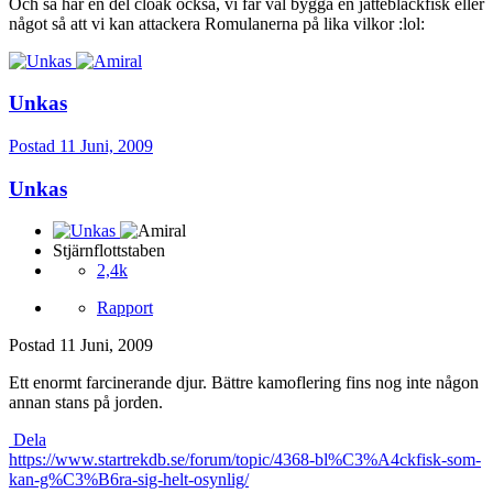
Och så har en del cloak också, vi får väl bygga en jättebläckfisk eller
något så att vi kan attackera Romulanerna på lika vilkor :lol:
Unkas
Postad
11 Juni, 2009
Unkas
Stjärnflottstaben
2,4k
Rapport
Postad
11 Juni, 2009
Ett enormt farcinerande djur. Bättre kamoflering fins nog inte någon
annan stans på jorden.
Dela
https://www.startrekdb.se/forum/topic/4368-bl%C3%A4ckfisk-som-
kan-g%C3%B6ra-sig-helt-osynlig/