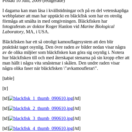
Postad
10 Juni, 2009
(redigerade)
I dagarna kan man läsa i kvällstidningar och på en del vetenskapliga
webbplatser att man har upptäckt en bläckfisk som har en otrolig
förmåga att smälta in med omgivningen. Bläckfisken har
fotograferats av doktor Roger Hanlon vid
Marine Biological
Laboratory
, MA, i USA.
Bläckfisken har ett så otroligt kamouflagesystem att den blir
praktiskt taget osynlig. Den övre raden av bilder nedan visar några
av de olika miljöer som bläckfisken kan göra sig osynlig i. Notera
hur bläckfisken till och med återskapat stenarna på sin kropp efter att
man hällt i några vita småstenar i skålen. Den undre raden visar
några olika faser när bläckfisken \"avkamouflerar\".
[table]
[tr]
[td]
[/td]
[td]
[/td]
[td]
[/td]
[td]
[/td]