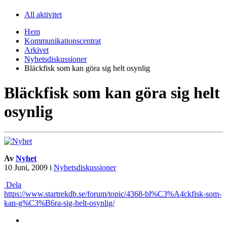
All aktivitet
Hem
Kommunikationscentrat
Arkivet
Nyhetsdiskussioner
Bläckfisk som kan göra sig helt osynlig
Bläckfisk som kan göra sig helt
osynlig
Av
Nyhet
10 Juni, 2009
i
Nyhetsdiskussioner
Dela
https://www.startrekdb.se/forum/topic/4368-bl%C3%A4ckfisk-som-
kan-g%C3%B6ra-sig-helt-osynlig/