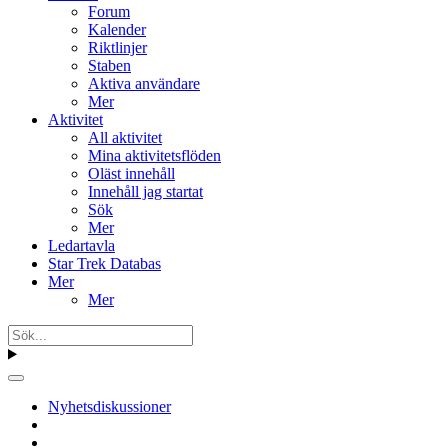
Forum
Kalender
Riktlinjer
Staben
Aktiva användare
Mer
Aktivitet
All aktivitet
Mina aktivitetsflöden
Oläst innehåll
Innehåll jag startat
Sök
Mer
Ledartavla
Star Trek Databas
Mer
Mer
Nyhetsdiskussioner