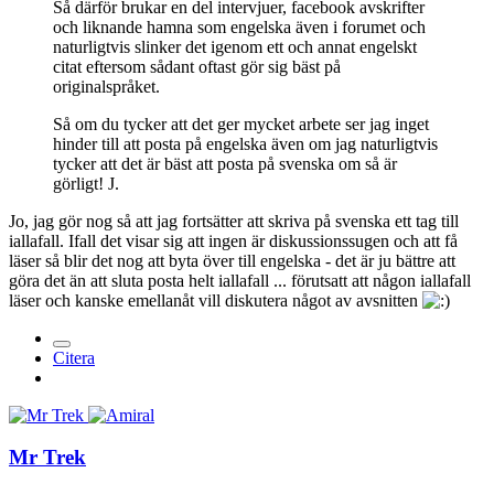
Så därför brukar en del intervjuer, facebook avskrifter
och liknande hamna som engelska även i forumet och
naturligtvis slinker det igenom ett och annat engelskt
citat eftersom sådant oftast gör sig bäst på
originalspråket.
Så om du tycker att det ger mycket arbete ser jag inget
hinder till att posta på engelska även om jag naturligtvis
tycker att det är bäst att posta på svenska om så är
görligt! J.
Jo, jag gör nog så att jag fortsätter att skriva på svenska ett tag till
iallafall. Ifall det visar sig att ingen är diskussionssugen och att få
läser så blir det nog att byta över till engelska - det är ju bättre att
göra det än att sluta posta helt iallafall ... förutsatt att någon iallafall
läser och kanske emellanåt vill diskutera något av avsnitten
Citera
Mr Trek