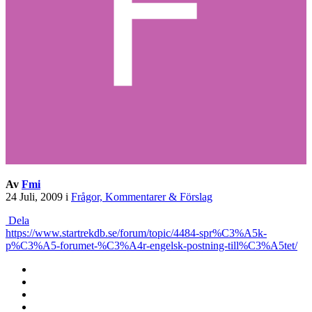
Av
Fmi
24 Juli, 2009
i
Frågor, Kommentarer & Förslag
Dela
https://www.startrekdb.se/forum/topic/4484-spr%C3%A5k-
p%C3%A5-forumet-%C3%A4r-engelsk-postning-till%C3%A5tet/