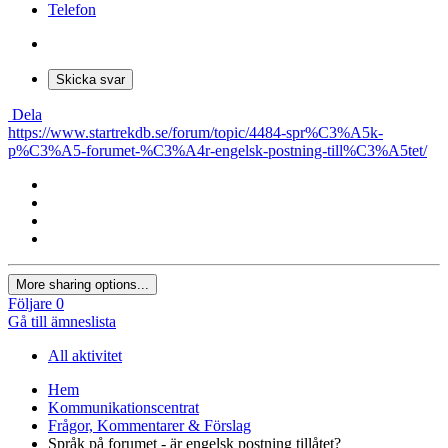
Telefon
Skicka svar
Dela
https://www.startrekdb.se/forum/topic/4484-spr%C3%A5k-
p%C3%A5-forumet-%C3%A4r-engelsk-postning-till%C3%A5tet/
More sharing options...
Följare
0
Gå till ämneslista
All aktivitet
Hem
Kommunikationscentrat
Frågor, Kommentarer & Förslag
Språk på forumet - är engelsk postning tillåtet?