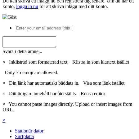
Du kan skriva ett inlägg nu och registrera dig senare. Om du har ett
konto,
logga in nu
för att skriva inlägg med ditt konto.
Svara i detta ämne...
×
Inklistrad som formaterad text.
Klistra in som klartext istället
Only 75 emoji are allowed.
×
Din länk har automatiskt bäddats in.
Visa som länk istället
×
Ditt tidigare innehåll har återställts.
Rensa editor
×
You cannot paste images directly. Upload or insert images from
URL.
×
Stationär dator
Surfplatta