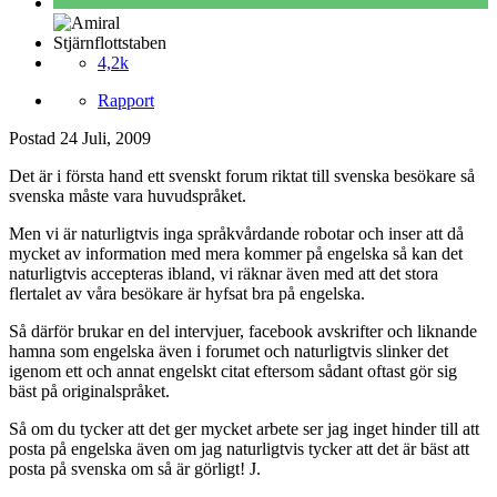
Stjärnflottstaben
4,2k
Rapport
Postad
24 Juli, 2009
Det är i första hand ett svenskt forum riktat till svenska besökare så
svenska måste vara huvudspråket.
Men vi är naturligtvis inga språkvårdande robotar och inser att då
mycket av information med mera kommer på engelska så kan det
naturligtvis accepteras ibland, vi räknar även med att det stora
flertalet av våra besökare är hyfsat bra på engelska.
Så därför brukar en del intervjuer, facebook avskrifter och liknande
hamna som engelska även i forumet och naturligtvis slinker det
igenom ett och annat engelskt citat eftersom sådant oftast gör sig
bäst på originalspråket.
Så om du tycker att det ger mycket arbete ser jag inget hinder till att
posta på engelska även om jag naturligtvis tycker att det är bäst att
posta på svenska om så är görligt! J.