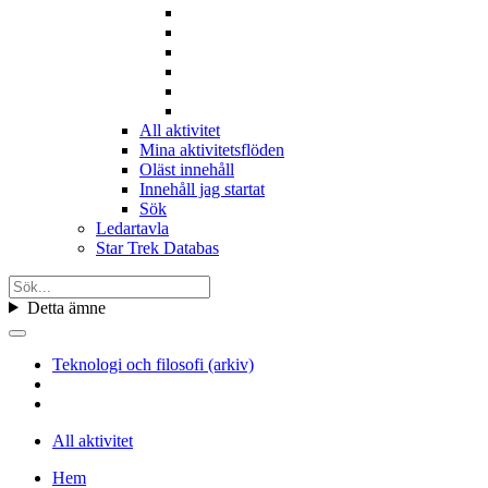
All aktivitet
Mina aktivitetsflöden
Oläst innehåll
Innehåll jag startat
Sök
Ledartavla
Star Trek Databas
Detta ämne
Teknologi och filosofi (arkiv)
All aktivitet
Hem