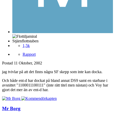
Stjärnflottstaben
1,5k
Rapport
Postad
11 Oktober, 2002
jag tvivlar på att det finns några SF skepp som inte kan docka.
Och både ent-d har dockat på bland annat DS9 samt en starbase i
avsnittet "1100011100111" (inte rätt titel men nästan) och Voy har
gjort det mer än av ent-d har.
Mr Borg