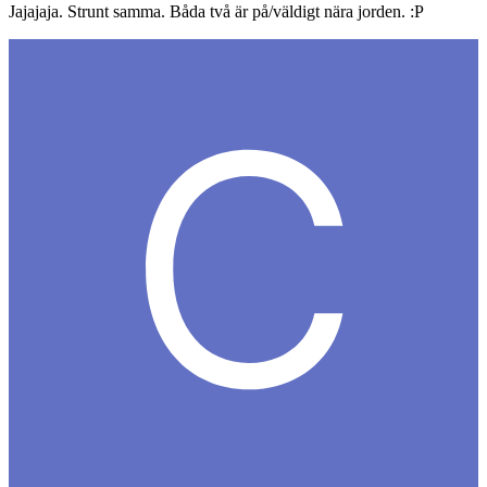
Jajajaja. Strunt samma. Båda två är på/väldigt nära jorden. :P