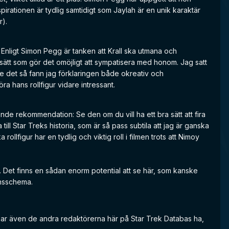
spirationen är tydlig samtidigt som Jaylah är en unik karaktär
r).
 Enligt Simon Pegg är tanken att Krall ska utmana och
sätt som gör det omöjligt att sympatisera med honom. Jag satt
de det så fann jag förklaringen både okreativ och
ra hans rollfigur vidare intressant.
ande rekommendation: Se den om du vill ha ett bra sätt att fira
ll Star Treks historia, som är så pass subtila att jag är ganska
ollfigur har en tydlig och viktig roll i filmen trots att Nimoy
e. Det finns en sådan enorm potential att se här, som kanske
onsschema.
kar även de andra redaktörerna här på Star Trek Databas ha,