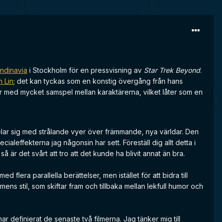
ndinavia
i Stockholm för en pressvisning av
Star Trek Beyond
.
n Lin
; det kan tyckas som en konstig övergång från hans
mer med mycket samspel mellan karaktärerna, vilket låter som en
ar sig med strålande vyer över främmande, nya världar. Den
effekterna jag någonsin har sett. Föreställ dig allt detta i
r det svårt att tro att det kunde ha blivit annat än bra.
ed flera parallella berättelser, men istället för att bidra till
ens stil, som skiftar fram och tillbaka mellan lekfull humor och
r definierat de senaste två filmerna. Jag tänker mig till