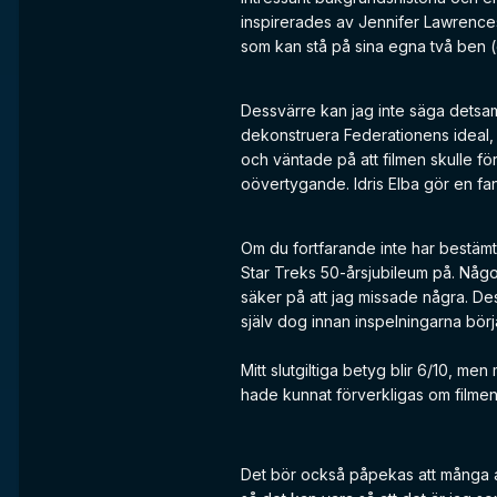
inspirerades av Jennifer Lawrence
som kan stå på sina egna två ben (
Dessvärre kan jag inte säga detsam
dekonstruera Federationens ideal, 
och väntade på att filmen skulle fö
oövertygande. Idris Elba gör en fant
Om du fortfarande inte har bestäm
Star Treks 50-årsjubileum på. Någon
säker på att jag missade några. Dessu
själv dog innan inspelningarna bör
Mitt slutgiltiga betyg blir 6/10, m
hade kunnat förverkligas om filmen 
Det bör också påpekas att många a