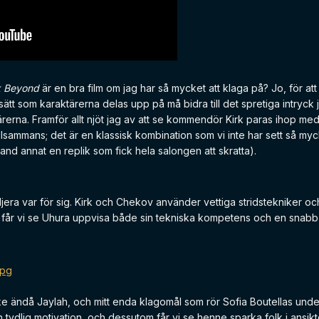
k Beyond
är en bra film om jag har så mycket att klaga på? Jo, för at
t sätt som karaktärerna delas upp på må bidra till det spretiga intry
tärerna. Framför allt njöt jag av att se kommendör Kirk paras ihop med
lsammans; det är en klassisk kombination som vi inte har sett så my
nd annat en replik som fick hela salongen att skratta).
briljera var för sig. Kirk och Chekov använder vettiga stridstekniker 
fälle får vi se Uhura uppvisa både sin tekniska kompetens och en snab
e ändå Jaylah, och mitt enda klagomål som rör Sofia Boutellas underb
tydlig motivation, och dessutom får vi se henne sparka folk i ansiktet