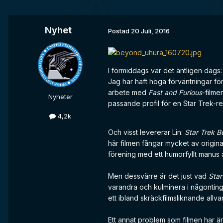
Nyhet
Postad
20 Juli, 2016
I förmiddags var det äntligen dags
Jag har haft höga förväntningar f
arbete med
Fast and
Furious
-filme
Nyheter
passande profil för en Star Trek-re
4,2k
Och visst levererar Lin:
Star Trek 
här filmen fångar mycket av origin
förening med ett humorfyllt manus 
Men dessvärre är det just vad
Star
varandra och kulminera i någonting 
ett ibland skräckfilmsliknande allva
Ett annat problem som filmen har är