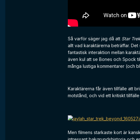
Så varför säger jag då att
Star Tre
allt vad karaktärerna beträffar. De
fantastisk interaktion mellan karak
även kul att se Bones och Spock til
många lustiga kommentarer (och bla
Karaktärerna får även tillfälle att 
motstånd, och vid ett kritiskt till
Men filmens starkaste kort är kansk
intressant bakgrundshistoria och en 