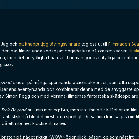
: Jag och
ett knappt tjog tävlingsvinnare
tog oss ut till
Filmstaden Sca
ör den här filmen ända sedan jag började läsa på om regissören
Justi
rna, men det är tydligt att han vet hur man gör äventyrliga actionfil
gissör.
Beyond
bjuder på många spännande actionsekvenser, som ofta utspel
alseriens äventyrsanda och kombinerar denna med de snyggaste special
av Simon Pegg och med Abrams-filmernas fantastiska skådespelare så ä
 Trek Beyond
är, i min mening: Bra, men inte fantastisk. Det är en film m
fantastiskt så blir det mest bara spretigt. Detsamma kan sägas om film
r på ett inte helt klockrent manér.
 bristen på något riktigt ”WOW”-ögonblick, såsom de som näst intill ha