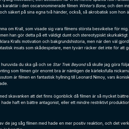
s karaktär i den oscarsnominerade filmen
Winter’s Bone
, och den in
och säkert på sina egna två händer, också, så akrobatisk som hon ä
ma om Krall, som visade sig vara filmens största besvikelse för mig.
men han gör detta på ett väldigt dumt och stereotypiskt skurkaktigt 
rklara Kralls motivation och bakgrundshistoria, men när den väl gjor
astisk insats som skådespelare, men tyvärr räcker det inte för att gö
t huruvida du ska gå och se
Star Trek Beyond
så skulle jag göra följ
ting som filmen gör enormt bra är nämligen de kärleksfulla nickarna ti
tom är filmen en fantastisk hyllning till Leonard Nimoy, vars ikoniska r
jade.
en med skavanken att det finns ögonblick då filmen är så mycket bättr
hade haft en bättre antagonist, eller ett mindre restriktivt produkti
v de jag såg filmen med hade en mer positiv reaktion, och det ver