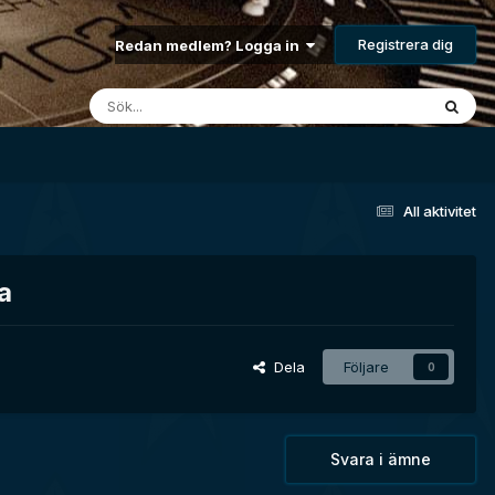
Registrera dig
Redan medlem? Logga in
All aktivitet
a
Dela
Följare
0
Svara i ämne