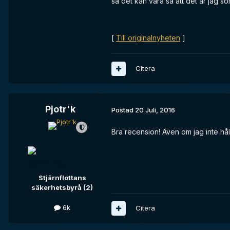
så det kan vara så att det är jag so
[
Till originalnyheten
]
Citera
Pjotr'k
Postad
20 Juli, 2016
Bra recension! Även om jag inte håll
Stjärnflottans
säkerhetsbyrå (2)
6k
Citera