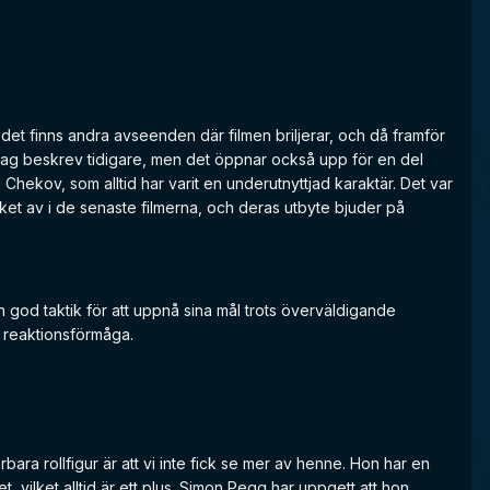
t det finns andra avseenden där filmen briljerar, och då framför
ck jag beskrev tidigare, men det öppnar också upp för en del
 Chekov, som alltid har varit en underutnyttjad karaktär. Det var
cket av i de senaste filmerna, och deras utbyte bjuder på
och god taktik för att uppnå sina mål trots överväldigande
b reaktionsförmåga.
ara rollfigur är att vi inte fick se mer av henne. Hon har en
, vilket alltid är ett plus. Simon Pegg har uppgett att hon