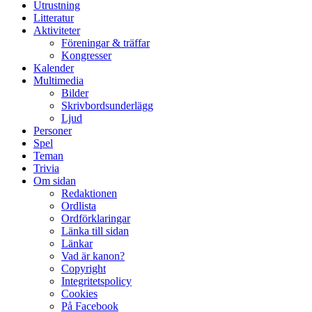
Utrustning
Litteratur
Aktiviteter
Föreningar & träffar
Kongresser
Kalender
Multimedia
Bilder
Skrivbordsunderlägg
Ljud
Personer
Spel
Teman
Trivia
Om sidan
Redaktionen
Ordlista
Ordförklaringar
Länka till sidan
Länkar
Vad är kanon?
Copyright
Integritetspolicy
Cookies
På Facebook