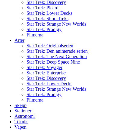
Star Trek: Discovery
Star Trek: Picard
Star Trek: Lower Decks
Star Trek: Short Treks
Star Trek: Strange New Worlds
Star Trek: Prodigy
Filmerna
Arter
Star Trek: Originalserien
Star Trek: Den animerade serien
Star Trek: The Next Generation
Star Trek: Deep Space Nine
Star Trek: Voyager
Star Trek: Enterprise
Star Trek: Discovery
Star Trek: Lower Decks
Star Trek: Strange New Worlds
Star Trek: Prodigy
Filmerna
Skepp
Stationer
Astronomi
Teknik
Vapen