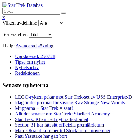
x
Vilken avdelning:
Sortera efter:
Hjälp:
Avancerad sökning
Uppdaterad: 250728
Tipsa om nyhet
Nyhetsarkiv
Redaktionen
Senaste nyheterna
LEGO-rykten pekar mot Star Trek-set av USS Enterprise-D
Idag är det premiär för säsong 3 av Strange New Worlds
Mupparna + Star Trek = sant!
Allt det senaste om Star Trek: Starfleet Academy
Star Trek: Khan - ett nytt radiodrama!
Section 31 har fått sitt officiella premiärdatum
Marc Okrand kommer till Stockholm i november
Patti Yasutake har gått bort