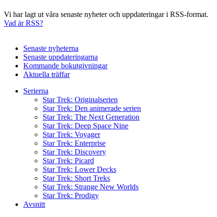
Vi har lagt ut våra senaste nyheter och uppdateringar i RSS-format.
Vad är RSS?
Senaste nyheterna
Senaste uppdateringarna
Kommande bokutgivningar
Aktuella träffar
Serierna
Star Trek: Originalserien
Star Trek: Den animerade serien
Star Trek: The Next Generation
Star Trek: Deep Space Nine
Star Trek: Voyager
Star Trek: Enterprise
Star Trek: Discovery
Star Trek: Picard
Star Trek: Lower Decks
Star Trek: Short Treks
Star Trek: Strange New Worlds
Star Trek: Prodigy
Avsnitt