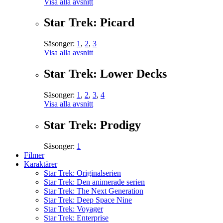
Visa alla avsnitt
Star Trek: Picard
Säsonger:
1
,
2
,
3
Visa alla avsnitt
Star Trek: Lower Decks
Säsonger:
1
,
2
,
3
,
4
Visa alla avsnitt
Star Trek: Prodigy
Säsonger:
1
Filmer
Karaktärer
Star Trek: Originalserien
Star Trek: Den animerade serien
Star Trek: The Next Generation
Star Trek: Deep Space Nine
Star Trek: Voyager
Star Trek: Enterprise