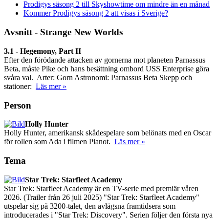
Prodigys säsong 2 till Skyshowtime om mindre än en månad
Kommer Prodigys säsong 2 att visas i Sverige?
Avsnitt - Strange New Worlds
3.1 - Hegemony, Part II
Efter den förödande attacken av gornerna mot planeten Parnassus
Beta, måste Pike och hans besättning ombord USS Enterprise göra
svåra val. Arter: Gorn Astronomi: Parnassus Beta Skepp och
stationer:
Läs mer »
Person
Holly Hunter
Holly Hunter, amerikansk skådespelare som belönats med en Oscar
för rollen som Ada i filmen Pianot.
Läs mer »
Tema
Star Trek: Starfleet Academy
Star Trek: Starfleet Academy är en TV-serie med premiär våren
2026. (Trailer från 26 juli 2025) "Star Trek: Starfleet Academy"
utspelar sig på 3200-talet, den avlägsna framtidsera som
introducerades i "Star Trek: Discovery". Serien följer den första nya