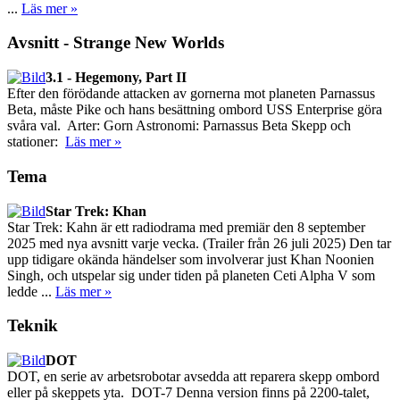
...
Läs mer »
Avsnitt - Strange New Worlds
3.1 - Hegemony, Part II
Efter den förödande attacken av gornerna mot planeten Parnassus
Beta, måste Pike och hans besättning ombord USS Enterprise göra
svåra val. Arter: Gorn Astronomi: Parnassus Beta Skepp och
stationer:
Läs mer »
Tema
Star Trek: Khan
Star Trek: Kahn är ett radiodrama med premiär den 8 september
2025 med nya avsnitt varje vecka. (Trailer från 26 juli 2025) Den tar
upp tidigare okända händelser som involverar just Khan Noonien
Singh, och utspelar sig under tiden på planeten Ceti Alpha V som
ledde ...
Läs mer »
Teknik
DOT
DOT, en serie av arbetsrobotar avsedda att reparera skepp ombord
eller på skeppets yta. DOT-7 Denna version finns på 2200-talet,