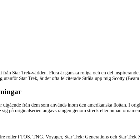
från Star Trek-världen. Flera är ganska roliga och en del inspirerande, o
g utanför Star Trek, är det ofta felciterade Stråla upp mig Scotty (Beam
kningar
gar utgående från dem som används inom den amerikanska flottan. I ori
 sig på originalserien angavs rangen genom streck eller annan ornamente
indre roller i TOS, TNG, Voyager, Star Trek: Generations och Star Trek