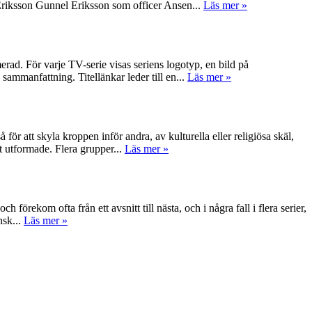
l Eriksson Gunnel Eriksson som officer Ansen...
Läs mer »
erad. För varje TV-serie visas seriens logotyp, en bild på
ammanfattning. Titellänkar leder till en...
Läs mer »
ör att skyla kroppen inför andra, av kulturella eller religiösa skäl,
t utformade. Flera grupper...
Läs mer »
örekom ofta från ett avsnitt till nästa, och i några fall i flera serier,
nsk...
Läs mer »