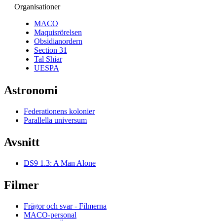
Organisationer
MACO
Maquisrörelsen
Obsidianordern
Section 31
Tal Shiar
UESPA
Astronomi
Federationens kolonier
Parallella universum
Avsnitt
DS9 1.3: A Man Alone
Filmer
Frågor och svar - Filmerna
MACO-personal