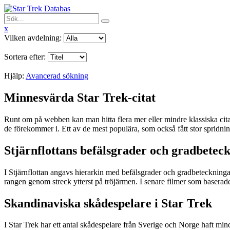
x
Vilken avdelning:
Sortera efter:
Hjälp:
Avancerad sökning
Minnesvärda Star Trek-citat
Runt om på webben kan man hitta flera mer eller mindre klassiska citat 
de förekommer i. Ett av de mest populära, som också fått stor spridnin
Stjärnflottans befälsgrader och gradbetec
I Stjärnflottan angavs hierarkin med befälsgrader och gradbetecknin
rangen genom streck ytterst på tröjärmen. I senare filmer som baserade
Skandinaviska skådespelare i Star Trek
I Star Trek har ett antal skådespelare från Sverige och Norge haft m