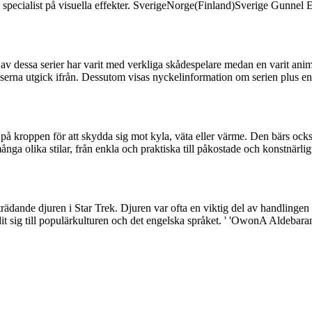
 en specialist på visuella effekter. SverigeNorge(Finland)Sverige Gunne
av dessa serier har varit med verkliga skådespelare medan en varit anim
serna utgick ifrån. Dessutom visas nyckelinformation om serien plus en s
på kroppen för att skydda sig mot kyla, väta eller värme. Den bärs också f
 olika stilar, från enkla och praktiska till påkostade och konstnärlig
ande djuren i Star Trek. Djuren var ofta en viktig del av handlingen och f
t sig till populärkulturen och det engelska språket. ' 'OwonA Aldebara