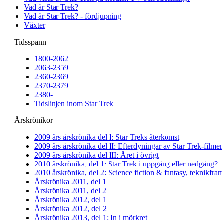
Vad är Star Trek?
Vad är Star Trek? - fördjupning
Växter
Tidsspann
1800-2062
2063-2359
2360-2369
2370-2379
2380-
Tidslinjen inom Star Trek
Årskrönikor
2009 års årskrönika del I: Star Treks återkomst
2009 års årskrönika del II: Efterdyningar av Star Trek-filme
2009 års årskrönika del III: Året i övrigt
2010 årskrönika, del 1: Star Trek i uppgång eller nedgång?
2010 årskrönika, del 2: Science fiction & fantasy, teknikfr
Årskrönika 2011, del 1
Årskrönika 2011, del 2
Årskrönika 2012, del 1
Årskrönika 2012, del 2
Årskrönika 2013, del 1: In i mörkret