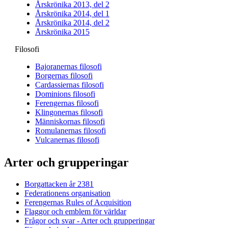
Årskrönika 2013, del 2
Årskrönika 2014, del 1
Årskrönika 2014, del 2
Årskrönika 2015
Filosofi
Bajoranernas filosofi
Borgernas filosofi
Cardassiernas filosofi
Dominions filosofi
Ferengernas filosofi
Klingonernas filosofi
Människornas filosofi
Romulanernas filosofi
Vulcanernas filosofi
Arter och grupperingar
Borgattacken år 2381
Federationens organisation
Ferengernas Rules of Acquisition
Flaggor och emblem för världar
Frågor och svar - Arter och grupperingar