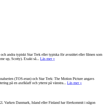
ch andra typiskt Star Trek eller typiska för avsnittet eller filmen som
 me up, Scotty). Exakt så...
Läs mer »
ginalserien (TOS-eran) och Star Trek: The Motion Picture angavs
ring på en axelklaff och ytterst på vänstra...
Läs mer »
 XI. Varken Danmark, Island eller Finland har förekommit i någon