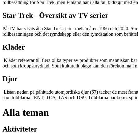
rollbesättning för Star Trek, men Finland har i alla fall bidragit med
Star Trek - Översikt av TV-serier
På TV har visats åtta Star Trek-serier mellan åren 1966 och 2020. Sju 
rollbesättningen och det rymdskepp eller den rymdstation som berättel
Kläder
Kläder refererar till flera olika typer av produkter som människan bär 
och som kroppsprydnad. Som kulturellt plagg kan den förekomma i många
Djur
Listan nedan på påhittade utomjordiska djur (67) täcker de mest framträd
som tribblarna i ENT, TOS, TAS och DS9. Tribblarna har t.o.m. spridi
Alla teman
Aktiviteter