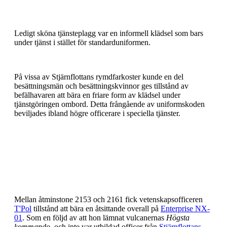
Ledigt sköna tjänsteplagg var en informell klädsel som bars
under tjänst i stället för standarduniformen.
På vissa av Stjärnflottans rymdfarkoster kunde en del
besättningsmän och besättningskvinnor ges tillstånd av
befälhavaren att bära en friare form av klädsel under
tjänstgöringen ombord. Detta frångående av uniformskoden
beviljades ibland högre officerare i speciella tjänster.
Mellan åtminstone 2153 och 2161 fick vetenskapsofficeren
T'Pol
tillstånd att bära en åtsittande overall på
Enterprise NX-
01
. Som en följd av att hon lämnat vulcanernas
Högsta
kommando
, och inte var utbildad officer från
Stjärnflottans