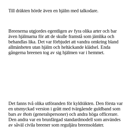
Till dräkten hörde även en hjälm med talkodare.
Breenerna utgjordes egentligen av fyra olika arter och bar
även hjälmarna för att de skulle framstå som jämlika och
behandlas lika. Det var förbjudet att vandra omkring bland
allmänheten utan hjälm och heltäckande klädsel. Enda
gångerna breenen tog av sig hjälmen var i hemmet.
Det fanns två olika utföranden för kyldräkten. Den första var
en utsmyckad version i grått med tvärgående guldband som
bars av
thots
(generalspersoner) och andra höga officerare.
Den andra var en brunfärgad standardmodell som användes
av såväl civila breener som reguljära breensoldater.