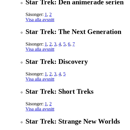
Star Trek: Den animerade serien
Säsonger:
1
,
2
Visa alla avsnitt
Star Trek: The Next Generation
Säsonger:
1
,
2
,
3
,
4
,
5
,
6
,
7
Visa alla avsnitt
Star Trek: Discovery
Säsonger:
1
,
2
,
3
,
4
,
5
Visa alla avsnitt
Star Trek: Short Treks
Säsonger:
1
,
2
Visa alla avsnitt
Star Trek: Strange New Worlds