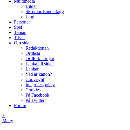
Multimedia
Bilder
Skrivbordsunderlägg
Ljud
Personer
Spel
Teman
Trivia
Om sidan
Redaktionen
Ordlista
Ordförklaringar
Länka till sidan
Länkar
Vad är kanon?
Copyright
Integritetspolicy
Cookies
På Facebook
På Twitter
Forum
x
Meny