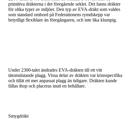
primitiva dräkterna i det föregående seklet. Det fanns dräkter
för olika typer av miljöer. Den typ av EVA-dräkt som valdes
som standard ombord på Federationens rymdskepp var
betydligt flexiblare än föregångaren, och inte lika klumpig.
Under 2300-talet ändrades EVA-dräkten till ett vitt
tätomslutande plagg. Vissa delar av dräkten var könsspecifika
och tillät ett mer anpassat plagg än tidigare. Dräkten kunde
fällas ihop och placeras inuti en behållare.
Smygdräkt