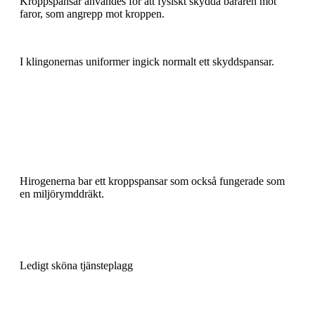
Kroppspansar användes för att fysiskt skydda bäraren mot
faror, som angrepp mot kroppen.
I klingonernas uniformer ingick normalt ett skyddspansar.
Hirogenerna bar ett kroppspansar som också fungerade som
en miljörymddräkt.
Ledigt sköna tjänsteplagg