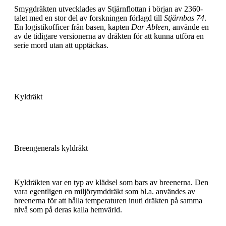
Smygdräkten utvecklades av Stjärnflottan i början av 2360-
talet med en stor del av forskningen förlagd till
Stjärnbas 74
.
En logistikofficer från basen, kapten
Dar Ableen
, använde en
av de tidigare versionerna av dräkten för att kunna utföra en
serie mord utan att upptäckas.
Kyldräkt
Breengenerals kyldräkt
Kyldräkten var en typ av klädsel som bars av breenerna. Den
vara egentligen en miljörymddräkt som bl.a. användes av
breenerna för att hålla temperaturen inuti dräkten på samma
nivå som på deras kalla hemvärld.