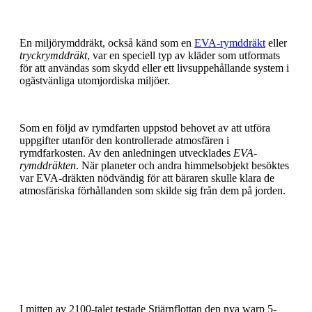
En miljörymddräkt, också känd som en
EVA-rymddräkt
eller
tryckrymddräkt
, var en speciell typ av kläder som utformats
för att användas som skydd eller ett livsuppehållande system i
ogästvänliga utomjordiska miljöer.
Som en följd av rymdfarten uppstod behovet av att utföra
uppgifter utanför den kontrollerade atmosfären i
rymdfarkosten. Av den anledningen utvecklades
EVA-
rymddräkten
. När planeter och andra himmelsobjekt besöktes
var EVA-dräkten nödvändig för att bäraren skulle klara de
atmosfäriska förhållanden som skilde sig från dem på jorden.
I mitten av 2100-talet testade Stjärnflottan den nya warp 5-