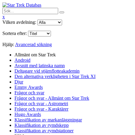
x
Vilken avdelning:
Sortera efter:
Hjälp:
Avancerad sökning
Allmänt om Star Trek
Android
Avsnitt med latinska namn
Deltagare vid stjärnflotteakademin
Den alternativa verkligheten i Star Trek XI
Djur
Emmy Awards
Frågor och svar
Frågor och svar - Allmänt om Star Trek
Frågor och svar - Astrometri
Frågor och svar - Karaktärer
Hugo Awards
Klassifikation av markanläggningar
Klassifikation av rymdskepp
Klassifikation av rymdstationer