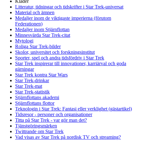
Kläder
Litteratur, tidningar och tidskrifter i Star Trek-universat
Material och ämnen
Medaljer inom de viktigaste imperierna (förutom
Federationen)
Medaljer inom Stjärnflottan
Minnesvärda Star Trek-citat
Mytologi
Roliga Star Trek-bilder
Skolor, universitet och forskningsinstitut
Sporter, spel och andra tidsfördriv i Star Trek
Star Trek inspirerar till innovationer, karriärval och goda
gärningar
Star Trek kontra Star Wars
Star Trek-drinkar
Star Trek-mat
Star Trek-statistik
Stjärnflottans akademi
Stjärnflottans flottor
Teknologin i Star Trek: Fantasi eller verklighet (gästartikel)
Tidsresor - personer och organisationer
Titta på Star Trek - var gör man det?
Tjänstgöringsmärken
Twittrande om Star Trek
Vad visas av Star Trek på nordisk TV och streaming?