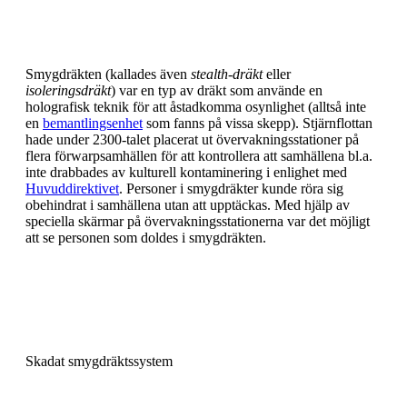
Smygdräkten (kallades även
stealth-dräkt
eller
isoleringsdräkt
) var en typ av dräkt som använde en
holografisk teknik för att åstadkomma osynlighet (alltså inte
en
bemantlingsenhet
som fanns på vissa skepp). Stjärnflottan
hade under 2300-talet placerat ut övervakningsstationer på
flera förwarpsamhällen för att kontrollera att samhällena bl.a.
inte drabbades av kulturell kontaminering i enlighet med
Huvuddirektivet
. Personer i smygdräkter kunde röra sig
obehindrat i samhällena utan att upptäckas. Med hjälp av
speciella skärmar på övervakningsstationerna var det möjligt
att se personen som doldes i smygdräkten.
Skadat smygdräktssystem