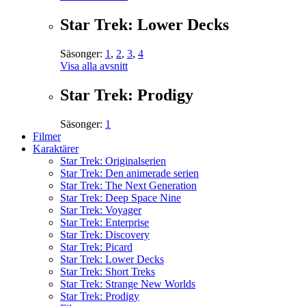
Star Trek: Lower Decks
Säsonger:
1
,
2
,
3
,
4
Visa alla avsnitt
Star Trek: Prodigy
Säsonger:
1
Filmer
Karaktärer
Star Trek: Originalserien
Star Trek: Den animerade serien
Star Trek: The Next Generation
Star Trek: Deep Space Nine
Star Trek: Voyager
Star Trek: Enterprise
Star Trek: Discovery
Star Trek: Picard
Star Trek: Lower Decks
Star Trek: Short Treks
Star Trek: Strange New Worlds
Star Trek: Prodigy