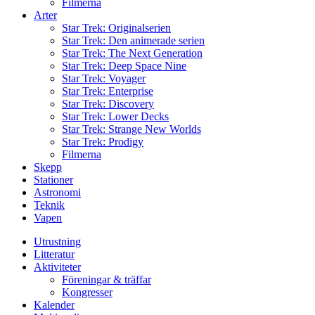
Filmerna
Arter
Star Trek: Originalserien
Star Trek: Den animerade serien
Star Trek: The Next Generation
Star Trek: Deep Space Nine
Star Trek: Voyager
Star Trek: Enterprise
Star Trek: Discovery
Star Trek: Lower Decks
Star Trek: Strange New Worlds
Star Trek: Prodigy
Filmerna
Skepp
Stationer
Astronomi
Teknik
Vapen
Utrustning
Litteratur
Aktiviteter
Föreningar & träffar
Kongresser
Kalender