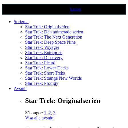
Text markerad med denna färg är ej
kanon
Serierna
Star Trek: Originalserien
Star Trek: Den animerade serien
Star Trek: The Next Generation
Star Trek: Deep Space Nine
Star Trek: Voyager
Star Trek: Enterprise
Star Trek: Discovery
Star Trek: Picard
Star Trek: Lower Decks
Star Trek: Short Treks
Star Trek: Strange New Worlds
Star Trek: Prodigy
Avsnitt
Star Trek: Originalserien
Säsonger:
1
,
2
,
3
Visa alla avsnitt