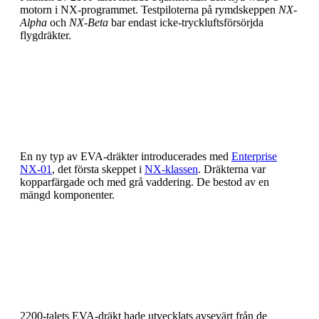
motorn i NX-programmet. Testpiloterna på rymdskeppen
NX-
Alpha
och
NX-Beta
bar endast icke-tryckluftsförsörjda
flygdräkter.
En ny typ av EVA-dräkter introducerades med
Enterprise
NX-01
, det första skeppet i
NX-klassen
. Dräkterna var
kopparfärgade och med grå vaddering. De bestod av en
mängd komponenter.
2200-talets EVA-dräkt hade utvecklats avsevärt från de