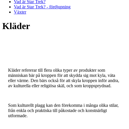
Vad är Star Trek?
Vad är Star Trek? - fördjupning
Växter
Kläder
Kläder refererar till flera olika typer av produkter som
människan bär på kroppen för att skydda sig mot kyla, väta
eller värme. Den bärs också för att skyla kroppen inför andra,
av kulturella eller religiösa skäl, och som kroppsprydnad.
Som kulturellt plagg kan den förekomma i många olika stilar,
från enkla och praktiska till påkostade och konstnärligt
utformade.