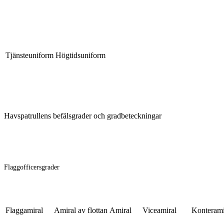
Tjänsteuniform
Högtidsuniform
Havspatrullens befälsgrader och gradbeteckningar
Flaggofficersgrader
Flaggamiral
Amiral av flottan
Amiral
Viceamiral
Konterami