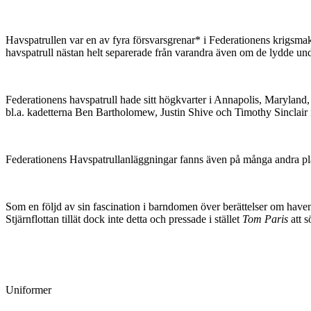
Havspatrullen var en av fyra försvarsgrenar* i Federationens krigsmakt
havspatrull nästan helt separerade från varandra även om de lydde u
Federationens havspatrull hade sitt högkvarter i Annapolis, Maryland,
bl.a. kadetterna Ben Bartholomew, Justin Shive och Timothy Sinclair
Federationens Havspatrullanläggningar fanns även på många andra plane
Som en följd av sin fascination i barndomen över berättelser om have
Stjärnflottan tillät dock inte detta och pressade i stället
Tom Paris
att s
Uniformer