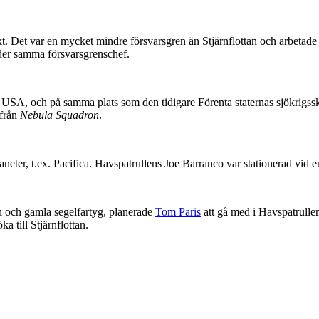
. Det var en mycket mindre försvarsgren än Stjärnflottan och arbetade m
nder samma försvarsgrenschef.
 USA, och på samma plats som den tidigare Förenta staternas sjökrigsskol
 från
Nebula Squadron
.
ter, t.ex. Pacifica. Havspatrullens Joe Barranco var stationerad vid e
n och gamla segelfartyg, planerade
Tom Paris
att gå med i Havspatrullen 
öka till Stjärnflottan.