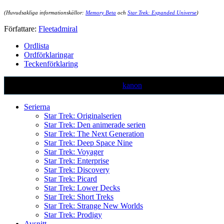
(Huvudsakliga informationskällor:
Memory Beta
och
Star Trek: Expanded Universe
)
Författare:
Fleetadmiral
Ordlista
Ordförklaringar
Teckenförklaring
Text markerad med denna färg är ej
kanon
Serierna
Star Trek: Originalserien
Star Trek: Den animerade serien
Star Trek: The Next Generation
Star Trek: Deep Space Nine
Star Trek: Voyager
Star Trek: Enterprise
Star Trek: Discovery
Star Trek: Picard
Star Trek: Lower Decks
Star Trek: Short Treks
Star Trek: Strange New Worlds
Star Trek: Prodigy
Avsnitt