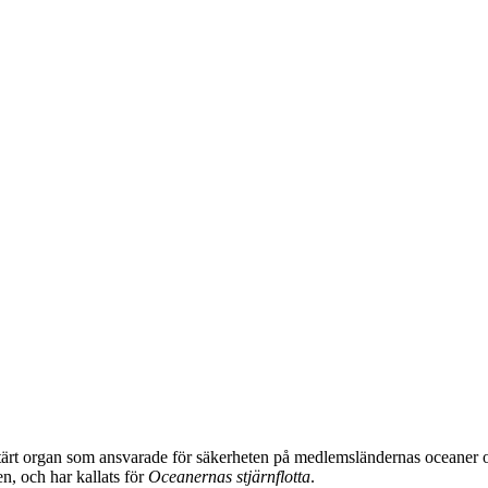
itärt organ som ansvarade för säkerheten på medlemsländernas oceaner 
n, och har kallats för
Oceanernas stjärnflotta
.