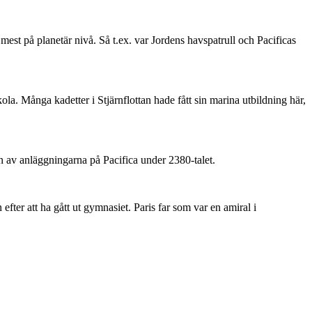
est på planetär nivå. Så t.ex. var Jordens havspatrull och Pacificas
a. Många kadetter i Stjärnflottan hade fått sin marina utbildning här,
n av anläggningarna på Pacifica under 2380-talet.
efter att ha gått ut gymnasiet. Paris far som var en amiral i