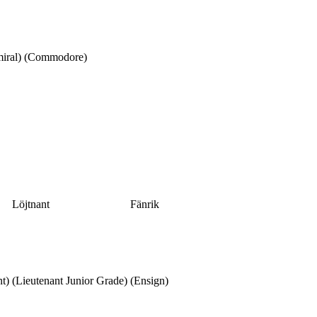
iral)
(Commodore)
Löjtnant
Fänrik
nt)
(Lieutenant Junior Grade)
(Ensign)