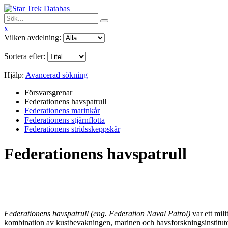
x
Vilken avdelning:
Sortera efter:
Hjälp:
Avancerad sökning
Försvarsgrenar
Federationens havspatrull
Federationens marinkår
Federationens stjärnflotta
Federationens stridsskeppskår
Federationens havspatrull
Federationens havspatrull
(eng. Federation Naval Patrol)
var ett mil
kombination av kustbevakningen, marinen och havsforskningsinstitute