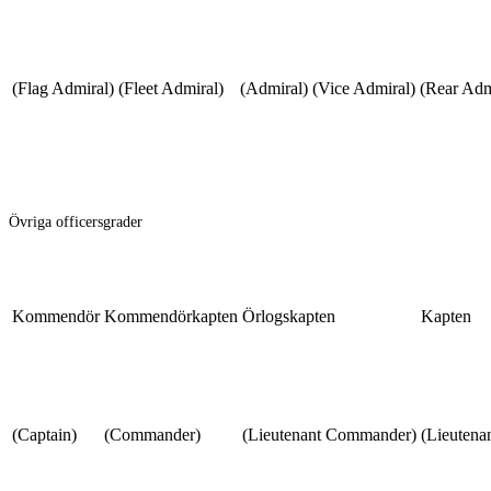
(Flag Admiral)
(Fleet Admiral)
(Admiral)
(Vice Admiral)
(Rear Adm
Övriga officersgrader
Kommendör
Kommendörkapten
Örlogskapten
Kapten
(Captain)
(Commander)
(Lieutenant Commander)
(Lieutena