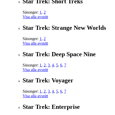
Star Trek: Short Treks
Säsonger:
1
,
2
Visa alla avsnitt
Star Trek: Strange New Worlds
Säsonger:
1
,
2
Visa alla avsnitt
Star Trek: Deep Space Nine
Säsonger:
1
,
2
,
3
,
4
,
5
,
6
,
7
Visa alla avsnitt
Star Trek: Voyager
Säsonger:
1
,
2
,
3
,
4
,
5
,
6
,
7
Visa alla avsnitt
Star Trek: Enterprise