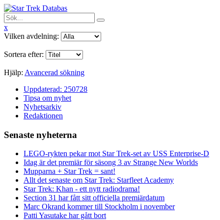
x
Vilken avdelning:
Sortera efter:
Hjälp:
Avancerad sökning
Uppdaterad: 250728
Tipsa om nyhet
Nyhetsarkiv
Redaktionen
Senaste nyheterna
LEGO-rykten pekar mot Star Trek-set av USS Enterprise-D
Idag är det premiär för säsong 3 av Strange New Worlds
Mupparna + Star Trek = sant!
Allt det senaste om Star Trek: Starfleet Academy
Star Trek: Khan - ett nytt radiodrama!
Section 31 har fått sitt officiella premiärdatum
Marc Okrand kommer till Stockholm i november
Patti Yasutake har gått bort