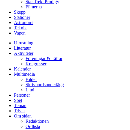
Star Trek: Prodigy
Filmerna
Skepp
Stationer
Astronomi
Teknik
Vapen
Utrustning
Litteratur
Aktiviteter
Föreningar & träffar
Kongresser
Kalender
Multimedia
Bilder
Skrivbordsunderlägg
Ljud
Personer
Spel
Teman
Trivia
Om sidan
Redaktionen
Ordlista