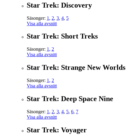
Star Trek: Discovery
Säsonger:
1
,
2
,
3
,
4
,
5
Visa alla avsnitt
Star Trek: Short Treks
Säsonger:
1
,
2
Visa alla avsnitt
Star Trek: Strange New Worlds
Säsonger:
1
,
2
Visa alla avsnitt
Star Trek: Deep Space Nine
Säsonger:
1
,
2
,
3
,
4
,
5
,
6
,
7
Visa alla avsnitt
Star Trek: Voyager