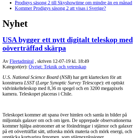
Prodigys säsong 2 till Skyshowtime om mindre än en månad
Kommer Prodigys säsong 2 att visas i Sverige?
Nyhet
USA bygger ett nytt digitalt teleskop med
oöverträffad skärpa
Av
Fleetadmiral
, skriven 12-07-19 kl. 18:49
Kategori(er):
Övrigt: Teknik och vetenskap
U.S. National Science Board
(
NSB
) har gett klartecken för att
konstruera
LSST
(
Large Synoptic Survey Telescope
): ett optiskt
vidvinkelteleskop med 8,36 m spegel och en 3200 megapixels
kamera. Teleskopet placeras i Chile.
Teleskopet kommer att spana över himlen och samla in bilder på
miljontals galaxer om och om igen. De upprepade observationerna
kommer hjälpa astronomer att se förändringar i stjärnor och galaxer
på ett oöverträffat sätt, utforska mörk materia och mörk energi, och
upptäcka kortvariga fenomen, som stjärnexplosioner.