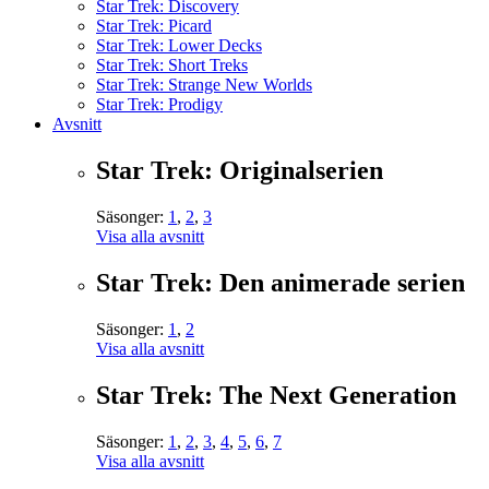
Star Trek: Discovery
Star Trek: Picard
Star Trek: Lower Decks
Star Trek: Short Treks
Star Trek: Strange New Worlds
Star Trek: Prodigy
Avsnitt
Star Trek: Originalserien
Säsonger:
1
,
2
,
3
Visa alla avsnitt
Star Trek: Den animerade serien
Säsonger:
1
,
2
Visa alla avsnitt
Star Trek: The Next Generation
Säsonger:
1
,
2
,
3
,
4
,
5
,
6
,
7
Visa alla avsnitt