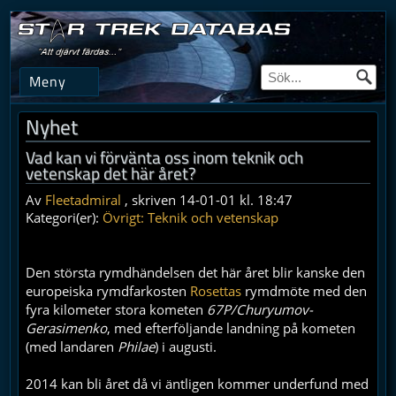
Meny
Nyhet
Vad kan vi förvänta oss inom teknik och
vetenskap det här året?
Av
Fleetadmiral
, skriven 14-01-01 kl. 18:47
Kategori(er):
Övrigt: Teknik och vetenskap
Den största rymdhändelsen det här året blir kanske den
europeiska rymdfarkosten
Rosettas
rymdmöte med den
fyra kilometer stora kometen
67P/Churyumov-
Gerasimenko
, med efterföljande landning på kometen
(med landaren
Philae
) i augusti.
2014 kan bli året då vi äntligen kommer underfund med