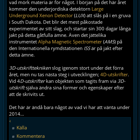
vad mörk materia är för något. I början på det här året
kommer den underjordiska detektorn
Large
Underground Xenon Detector
(
LUX
) att slås på i en gruva
i South Dakota. Det blir det mest påkostade
experimentet av sitt slag, och startar sin 300 dagar långa
jakt på detta gåtfulla ämne. Även det jättelika
instrumentet
Alpha Magnetic Spectrometer
(
AMS
) på
den Internationella rymdstationen
ISS
är på jakt efter
detta ämne.
3D-utskrifttekniken
slog igenom stort under det förra
året, men nu tas nästa steg i utvecklingen;
4D-utskrifter
.
Vid 4
D-utskrifter
kan objekten som tagits fram via
3D-
utskrift
själva ändra sina former och egenskaper efter
att de skrivits ut.
Det här är ändå bara något av vad vi har att vänta under
2014...
‹
Källa
Kommentera