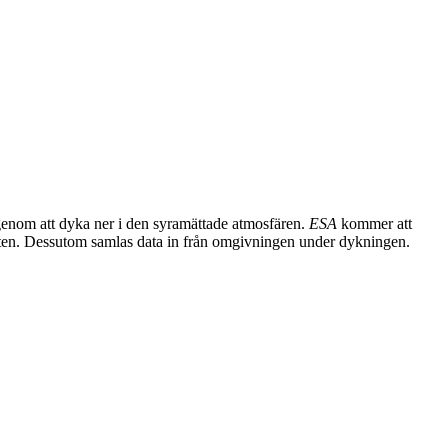
) genom att dyka ner i den syramättade atmosfären.
ESA
kommer att
ten. Dessutom samlas data in från omgivningen under dykningen.