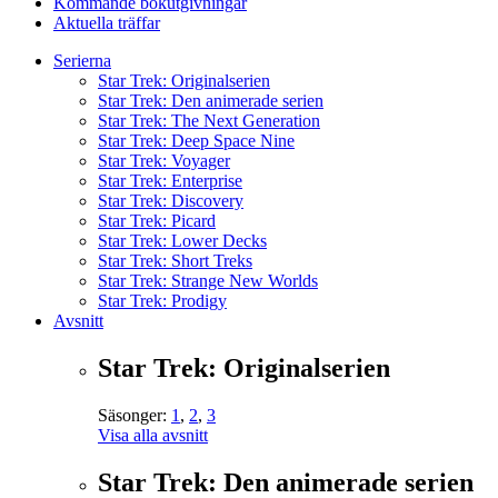
Kommande bokutgivningar
Aktuella träffar
Serierna
Star Trek: Originalserien
Star Trek: Den animerade serien
Star Trek: The Next Generation
Star Trek: Deep Space Nine
Star Trek: Voyager
Star Trek: Enterprise
Star Trek: Discovery
Star Trek: Picard
Star Trek: Lower Decks
Star Trek: Short Treks
Star Trek: Strange New Worlds
Star Trek: Prodigy
Avsnitt
Star Trek: Originalserien
Säsonger:
1
,
2
,
3
Visa alla avsnitt
Star Trek: Den animerade serien