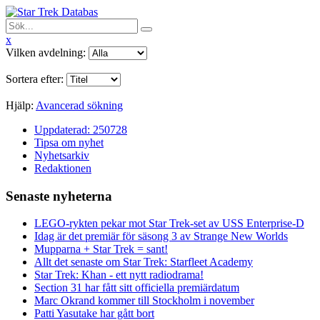
x
Vilken avdelning:
Sortera efter:
Hjälp:
Avancerad sökning
Uppdaterad: 250728
Tipsa om nyhet
Nyhetsarkiv
Redaktionen
Senaste nyheterna
LEGO-rykten pekar mot Star Trek-set av USS Enterprise-D
Idag är det premiär för säsong 3 av Strange New Worlds
Mupparna + Star Trek = sant!
Allt det senaste om Star Trek: Starfleet Academy
Star Trek: Khan - ett nytt radiodrama!
Section 31 har fått sitt officiella premiärdatum
Marc Okrand kommer till Stockholm i november
Patti Yasutake har gått bort