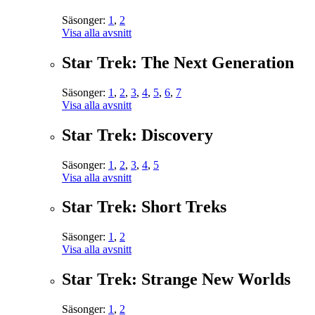
Säsonger:
1
,
2
Visa alla avsnitt
Star Trek: The Next Generation
Säsonger:
1
,
2
,
3
,
4
,
5
,
6
,
7
Visa alla avsnitt
Star Trek: Discovery
Säsonger:
1
,
2
,
3
,
4
,
5
Visa alla avsnitt
Star Trek: Short Treks
Säsonger:
1
,
2
Visa alla avsnitt
Star Trek: Strange New Worlds
Säsonger:
1
,
2