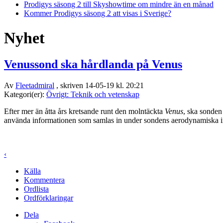
Prodigys säsong 2 till Skyshowtime om mindre än en månad
Kommer Prodigys säsong 2 att visas i Sverige?
Nyhet
Venussond ska hårdlanda på Venus
Av
Fleetadmiral
, skriven 14-05-19 kl. 20:21
Kategori(er):
Övrigt: Teknik och vetenskap
Efter mer än åtta års kretsande runt den molntäckta
Venus
, ska sonde
använda informationen som samlas in under sondens aerodynamiska i
‹
Källa
Kommentera
Ordlista
Ordförklaringar
Dela