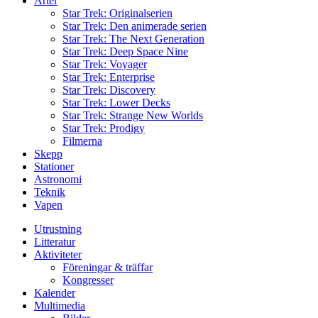
Arter
Star Trek: Originalserien
Star Trek: Den animerade serien
Star Trek: The Next Generation
Star Trek: Deep Space Nine
Star Trek: Voyager
Star Trek: Enterprise
Star Trek: Discovery
Star Trek: Lower Decks
Star Trek: Strange New Worlds
Star Trek: Prodigy
Filmerna
Skepp
Stationer
Astronomi
Teknik
Vapen
Utrustning
Litteratur
Aktiviteter
Föreningar & träffar
Kongresser
Kalender
Multimedia