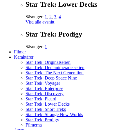
Star Trek: Lower Decks
Säsonger:
1
,
2
,
3
,
4
Visa alla avsnitt
Star Trek: Prodigy
Säsonger:
1
Filmer
Karaktärer
Star Trek: Originalserien
Star Trek: Den animerade serien
Star Trek: The Next Generation
Star Trek: Deep Space Nine
Star Trek: Voyager
Star Trek: Enterprise
Star Trek: Discovery
Star Trek: Picard
Star Trek: Lower Decks
Star Trek: Short Treks
Star Trek: Strange New Worlds
Star Trek: Prodigy
Filmerna