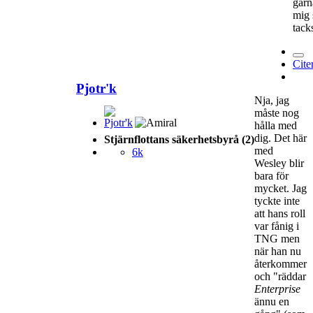
gärn
mig 
tac
Cite
Pjotr'k
Nja, jag
måste nog
hålla med
dig. Det här
Stjärnflottans säkerhetsbyrå (2)
med
6k
Wesley blir
bara för
mycket. Jag
tyckte inte
att hans roll
var fånig i
TNG men
när han nu
återkommer
och "räddar
Enterprise
ännu en