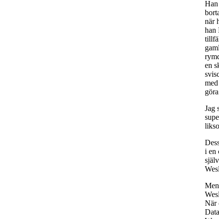
Han 
bort
när 
han 
till
gaml
rymd
en s
svis
med 
göra
Jag 
supe
lik
Dess
i en
själ
Wesl
Men 
Wesl
När 
Data