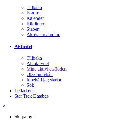
Tillbaka
Forum
Kalender
Riktlinjer
Staben
Aktiva användare
Aktivitet
Tillbaka
All aktivitet
Mina aktivitetsflöden
Oläst innehåll
Innehåll jag startat
Sök
Ledartavla
Star Trek Databas
×
Skapa nytt...