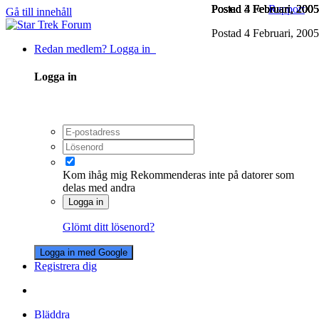
Postad
Postad
Postad
Postad
Postad
3 Februari, 2005
4 Februari, 2005
4 Februari, 2005
4 Februari, 2005
4 Februari, 2005
Rapport
Gå till innehåll
Postad
4 Februari, 2005
Redan medlem? Logga in
Logga in
Kom ihåg mig
Rekommenderas inte på datorer som
delas med andra
Logga in
Glömt ditt lösenord?
Logga in med Google
Registrera dig
Bläddra