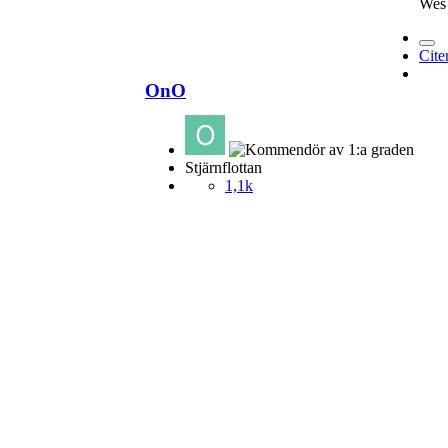
Wes 
Cite
OnO
Stjärnflottan
1,1k