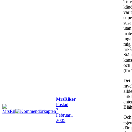
Trav
kän
var 
supe
susa
utan
irri
inga
mig 
trikå
Stål
kans
och 
(för
Det 
myck
allde
"rik
MrsRiker
ente
Postad
Bläh
3
Februari,
Och 
2005
egen
där 