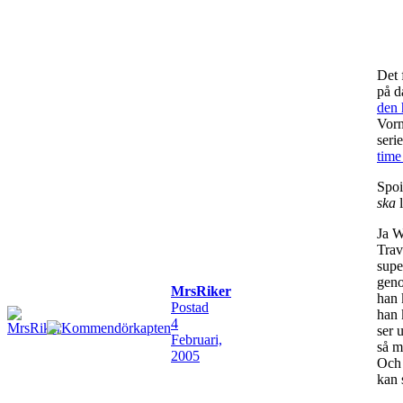
Det f
på d
den 
Vorn
seri
time
Spoi
ska
Ja W
Trav
supe
geno
MrsRiker
han 
Postad
han 
4
ser 
Februari,
så m
2005
Och j
kan