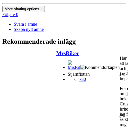
More sharing options...
Följare
0
Svara i ämne
Skapa nytt ämne
Rekommenderade inlägg
MrsRiker
Har 
att l
och 
jag ä
Stjärnflottan
impo
730
För 
om j
boke
Crus
irri
jag 
åsik
mig 