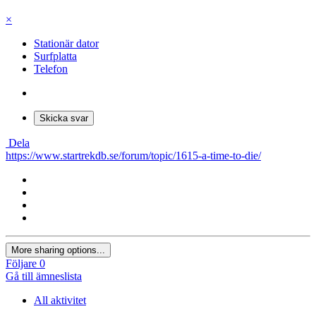
×
Stationär dator
Surfplatta
Telefon
Skicka svar
Dela
https://www.startrekdb.se/forum/topic/1615-a-time-to-die/
More sharing options...
Följare
0
Gå till ämneslista
All aktivitet