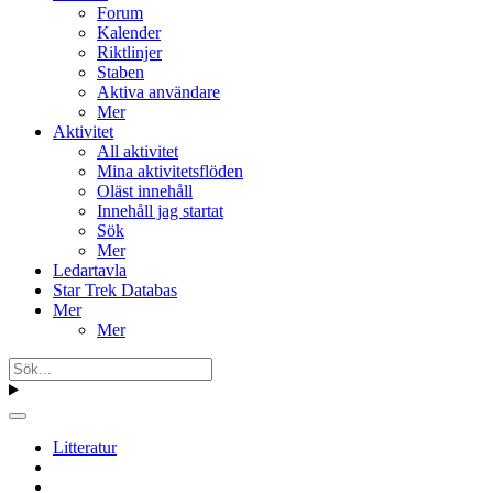
Forum
Kalender
Riktlinjer
Staben
Aktiva användare
Mer
Aktivitet
All aktivitet
Mina aktivitetsflöden
Oläst innehåll
Innehåll jag startat
Sök
Mer
Ledartavla
Star Trek Databas
Mer
Mer
Litteratur