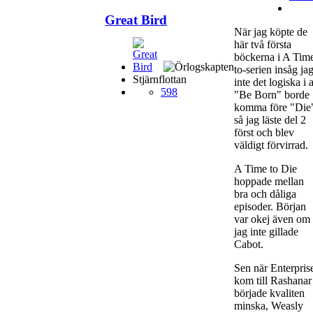
Great Bird
När jag köpte de
här två första
böckerna i A Tim
to-serien insåg ja
Stjärnflottan
inte det logiska i a
598
"Be Born" borde
komma före "Die
så jag läste del 2
först och blev
väldigt förvirrad.
A Time to Die
hoppade mellan
bra och dåliga
episoder. Början
var okej även om
jag inte gillade
Cabot.
Sen när Enterpris
kom till Rashanar
började kvaliten
minska, Weasly