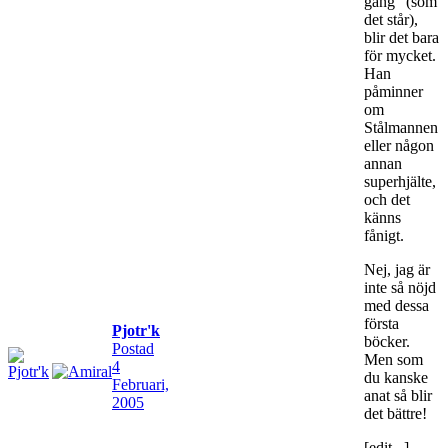
gång" (som
det står),
blir det bara
för mycket.
Han
påminner
om
Stålmannen
eller någon
annan
superhjälte,
och det
känns
fånigt.
Nej, jag är
inte så nöjd
med dessa
första
Pjotr'k
böcker.
Postad
Men som
4
du kanske
Februari,
anat så blir
2005
det bättre!
[edit...]