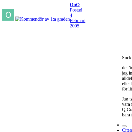
OnO
Postad
4
Februari,
2005
Suck.
det ä
jag i
allde
eller
för l
Jag t
vara 
Q Con
bara 
Citer