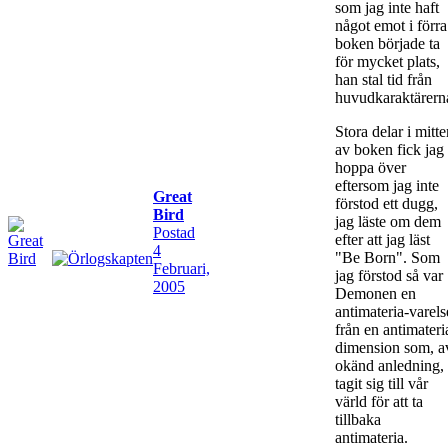
som jag inte haft
något emot i förra
boken började ta
för mycket plats,
han stal tid från
huvudkaraktärern
Stora delar i mitt
av boken fick jag
hoppa över
eftersom jag inte
Great
förstod ett dugg,
Bird
jag läste om dem
Postad
efter att jag läst
4
"Be Born". Som
Februari,
jag förstod så var
2005
Demonen en
antimateria-varels
från en antimateri
dimension som, a
okänd anledning,
tagit sig till vår
värld för att ta
tillbaka
antimateria.