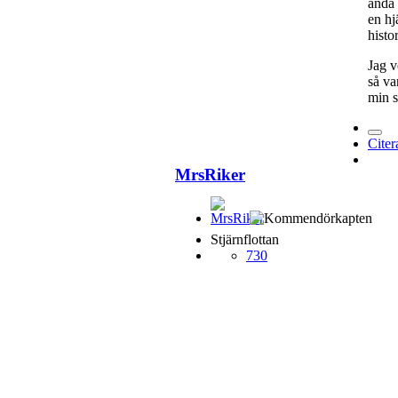
ändå 
en hj
histo
Jag v
så va
min s
Citer
MrsRiker
Stjärnflottan
730