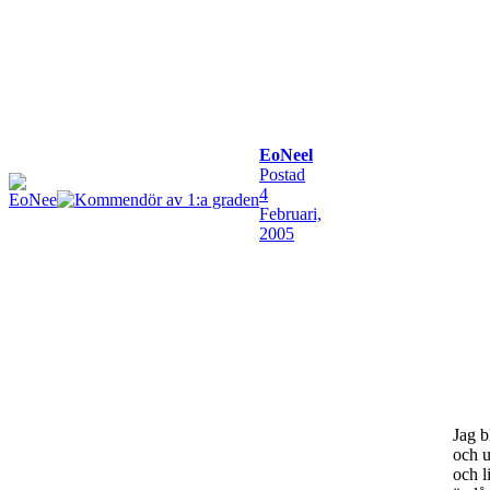
EoNeel
Postad
4
Februari,
2005
Jag b
och u
och l