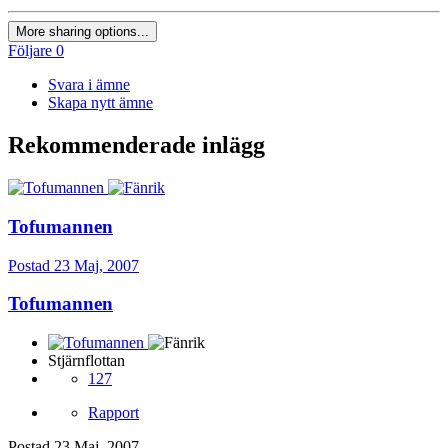
More sharing options...
Följare
0
Svara i ämne
Skapa nytt ämne
Rekommenderade inlägg
Tofumannen
Postad
23 Maj, 2007
Tofumannen
Stjärnflottan
127
Rapport
Postad
23 Maj, 2007