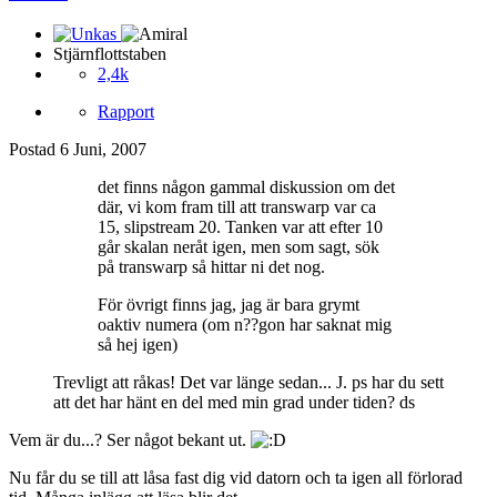
Stjärnflottstaben
2,4k
Rapport
Postad
6 Juni, 2007
det finns någon gammal diskussion om det
där, vi kom fram till att transwarp var ca
15, slipstream 20. Tanken var att efter 10
går skalan neråt igen, men som sagt, sök
på transwarp så hittar ni det nog.
För övrigt finns jag, jag är bara grymt
oaktiv numera (om n??gon har saknat mig
så hej igen)
Trevligt att råkas! Det var länge sedan... J. ps har du sett
att det har hänt en del med min grad under tiden? ds
Vem är du...? Ser något bekant ut.
Nu får du se till att låsa fast dig vid datorn och ta igen all förlorad