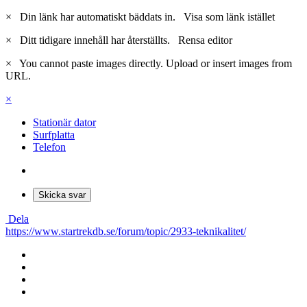
×
Din länk har automatiskt bäddats in.
Visa som länk istället
×
Ditt tidigare innehåll har återställts.
Rensa editor
×
You cannot paste images directly. Upload or insert images from
URL.
×
Stationär dator
Surfplatta
Telefon
Skicka svar
Dela
https://www.startrekdb.se/forum/topic/2933-teknikalitet/