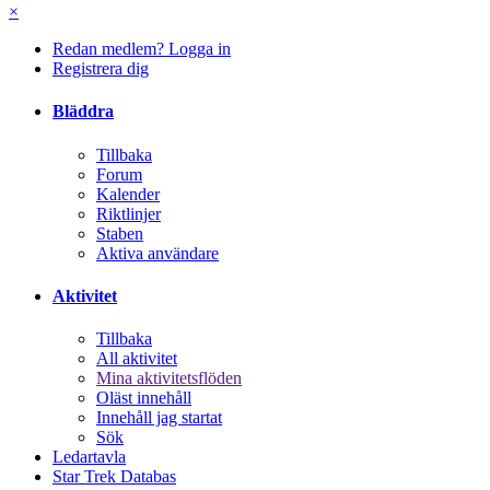
×
Redan medlem? Logga in
Registrera dig
Bläddra
Tillbaka
Forum
Kalender
Riktlinjer
Staben
Aktiva användare
Aktivitet
Tillbaka
All aktivitet
Mina aktivitetsflöden
Oläst innehåll
Innehåll jag startat
Sök
Ledartavla
Star Trek Databas