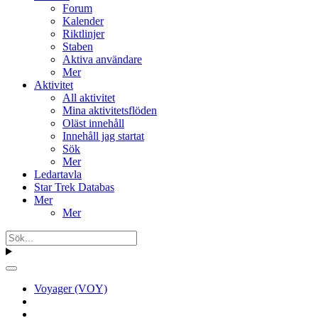
Forum
Kalender
Riktlinjer
Staben
Aktiva användare
Mer
Aktivitet
All aktivitet
Mina aktivitetsflöden
Oläst innehåll
Innehåll jag startat
Sök
Mer
Ledartavla
Star Trek Databas
Mer
Mer
Voyager (VOY)