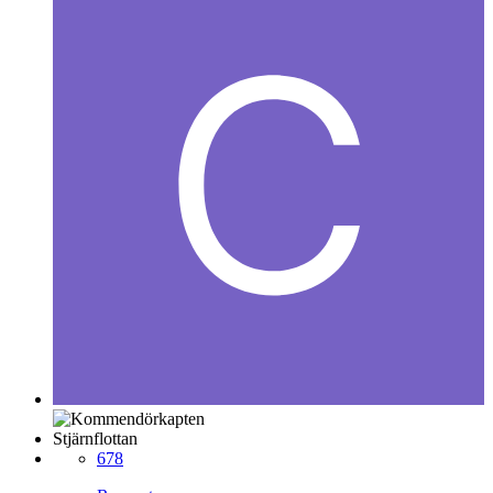
Stjärnflottan
678