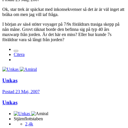
Ok, star trek är späckat med inkonsekvenser så det är är väl inget att
bråka om men jag vill iaf fråga.
I början av säs4 stöter voyager på 7/9s föräldrars trasiga skepp på
nån måne. Grovt räknat borde den befinna sig på typ 40 års
maxwarp från jorden. Är det här en miss? Eller hur kunde 7s
föräldrar vara så långt från jorden?
Citera
Unkas
Postad
23 Maj, 2007
Unkas
Stjärnflottstaben
2,4k