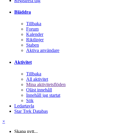
Registrera dig
Bläddra
Tillbaka
Forum
Kalender
Riktlinjer
Staben
Aktiva användare
Aktivitet
Tillbaka
All aktivitet
Mina aktivitetsflöden
Oläst innehåll
Innehåll jag startat
Sök
Ledartavla
Star Trek Databas
×
Skapa nytt...