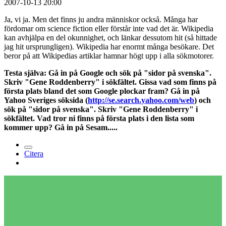
2007-10-13 20:00
Ja, vi ja. Men det finns ju andra människor också. Många har
fördomar om science fiction eller förstår inte vad det är. Wikipedia
kan avhjälpa en del okunnighet, och länkar dessutom hit (så hittade
jag hit ursprungligen). Wikipedia har enormt många besökare. Det
beror på att Wikipedias artiklar hamnar högt upp i alla sökmotorer.
Testa själva: Gå in på Google och sök på "sidor på svenska".
Skriv "Gene Roddenberry" i sökfältet. Gissa vad som finns på
första plats bland det som Google plockar fram? Gå in på
Yahoo Sveriges söksida (
http://se.search.yahoo.com/web
) och
sök på "sidor på svenska". Skriv "Gene Roddenberry" i
sökfältet. Vad tror ni finns på första plats i den lista som
kommer upp? Gå in på Sesam.....
Citera