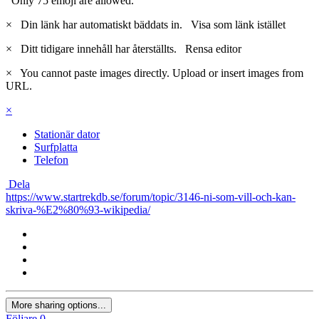
Only 75 emoji are allowed.
×
Din länk har automatiskt bäddats in.
Visa som länk istället
×
Ditt tidigare innehåll har återställts.
Rensa editor
×
You cannot paste images directly. Upload or insert images from
URL.
×
Stationär dator
Surfplatta
Telefon
Dela
https://www.startrekdb.se/forum/topic/3146-ni-som-vill-och-kan-
skriva-%E2%80%93-wikipedia/
More sharing options...
Följare
0