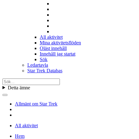
All aktivitet
Mina aktivitetsflöden
Oläst innehåll
Innehåll jag startat
Sök
Ledartavla
Star Trek Databas
Detta ämne
Allmänt om Star Trek
All aktivitet
Hem