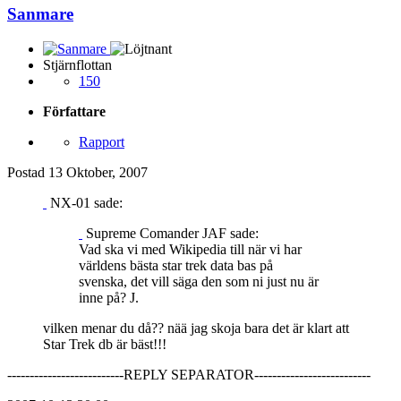
Sanmare
Stjärnflottan
150
Författare
Rapport
Postad
13 Oktober, 2007
NX-01 sade:
Supreme Comander JAF sade:
Vad ska vi med Wikipedia till när vi har
världens bästa star trek data bas på
svenska, det vill säga den som ni just nu är
inne på? J.
vilken menar du då?? nää jag skoja bara det är klart att
Star Trek db är bäst!!!
--------------------------REPLY SEPARATOR--------------------------