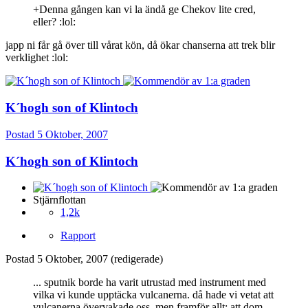
+Denna gången kan vi la ändå ge Chekov lite cred,
eller? :lol:
japp ni får gå över till vårat kön, då ökar chanserna att trek blir
verklighet :lol:
K´hogh son of Klintoch
Postad
5 Oktober, 2007
K´hogh son of Klintoch
Stjärnflottan
1,2k
Rapport
Postad
5 Oktober, 2007
(redigerade)
... sputnik borde ha varit utrustad med instrument med
vilka vi kunde upptäcka vulcanerna. då hade vi vetat att
vulcanerna övervakade oss, men framför allt: att dom