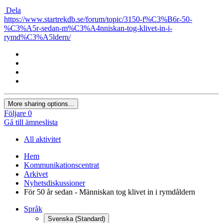
Dela
https://www.startrekdb.se/forum/topic/3150-f%C3%B6r-50-
%C3%A5r-sedan-m%C3%A4nniskan-tog-klivet-in-i-
rymd%C3%A5ldern/
More sharing options...
Följare
0
Gå till ämneslista
All aktivitet
Hem
Kommunikationscentrat
Arkivet
Nyhetsdiskussioner
För 50 år sedan - Människan tog klivet in i rymdåldern
Språk
Svenska (Standard)