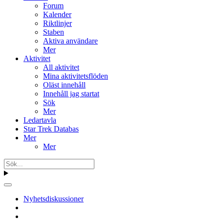
Forum
Kalender
Riktlinjer
Staben
Aktiva användare
Mer
Aktivitet
All aktivitet
Mina aktivitetsflöden
Oläst innehåll
Innehåll jag startat
Sök
Mer
Ledartavla
Star Trek Databas
Mer
Mer
Nyhetsdiskussioner