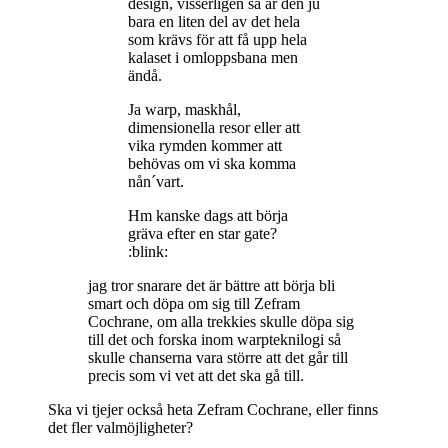
design, visserligen så är den ju
bara en liten del av det hela
som krävs för att få upp hela
kalaset i omloppsbana men
ändå.
Ja warp, maskhål,
dimensionella resor eller att
vika rymden kommer att
behövas om vi ska komma
nån´vart.
Hm kanske dags att börja
gräva efter en star gate?
:blink:
jag tror snarare det är bättre att börja bli
smart och döpa om sig till Zefram
Cochrane, om alla trekkies skulle döpa sig
till det och forska inom warpteknilogi så
skulle chanserna vara större att det går till
precis som vi vet att det ska gå till.
Ska vi tjejer också heta Zefram Cochrane, eller finns
det fler valmöjligheter?