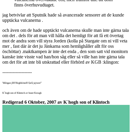
finns överhuvudtaget.
jag betvivlar att Sputnik hade så avancerade sensorer att de kunde
upptäcka vulcanerna .
och även om de hade upptäckt vulcanerna skulle man inte gärna tala
om det . dels för att man vill hålla det hemligt för att få ett övertag
mot de andra som vill styra Jorden (kolla på Stargate om ni vill veta
mer , fast där är det ju Jänkarna som hemlighåller allt för oss
öschöttar) .maktkampen är inte det enda , den som satt vid monitorn
kanske inte visste vad han/hon såg eller så ville han inte gärna tala
om det för att inte bli utskrattad eller förhörd av KGB :klingon:
--------------------
''tlhIngan jIH!Heghlu'meH QaQ jajvam!''
K´hogh son of Klintoch av huset Koragh
Redigerad
6 Oktober, 2007
av K´hogh son of Klintoch