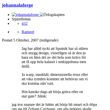
johannalaforge
Stjärnflottan
432
Rapport
Postad
5 Oktober, 2007
(redigerade)
Jag har alltid tyckt att Sputnik har så stilren
och snygg design, visserligen så är den ju
bara en liten del av det hela som krävs för
att få upp hela kalaset i omloppsbana men
ändå.
Ja warp, maskhål, dimensionella resor eller
att vika rymden kommer att behövas om vi
ska komma nån´vart.
Hm kanske dags att börja gräva efter en
star gate? :blink:
jag tror snarare det är bättre att börja bli smart och döpa
om sig till Zefram Cochrane, om alla trekkies skulle