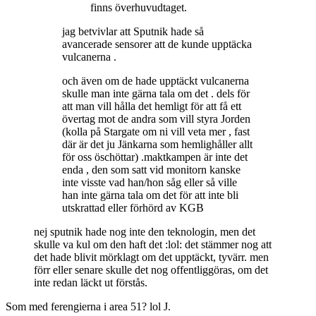
finns överhuvudtaget.
jag betvivlar att Sputnik hade så
avancerade sensorer att de kunde upptäcka
vulcanerna .
och även om de hade upptäckt vulcanerna
skulle man inte gärna tala om det . dels för
att man vill hålla det hemligt för att få ett
övertag mot de andra som vill styra Jorden
(kolla på Stargate om ni vill veta mer , fast
där är det ju Jänkarna som hemlighåller allt
för oss öschöttar) .maktkampen är inte det
enda , den som satt vid monitorn kanske
inte visste vad han/hon såg eller så ville
han inte gärna tala om det för att inte bli
utskrattad eller förhörd av KGB
nej sputnik hade nog inte den teknologin, men det
skulle va kul om den haft det :lol: det stämmer nog att
det hade blivit mörklagt om det upptäckt, tyvärr. men
förr eller senare skulle det nog offentliggöras, om det
inte redan läckt ut förstås.
Som med ferengierna i area 51? lol J.