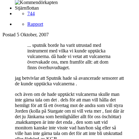
Stjärnflottan
744
Rapport
Postad
5 Oktober, 2007
... sputnik borde ha varit utrustad med
instrument med vilka vi kunde upptäcka
vulcanerna. då hade vi vetat att vulcanerna
övervakade oss, men framför allt: att dom
finns överhuvudtaget.
jag betvivlar att Sputnik hade så avancerade sensorer att
de kunde upptäcka vulcanerna .
och även om de hade upptäckt vulcanerna skulle man
inte gärna tala om det . dels för att man vill hålla det
hemligt för att få ett övertag mot de andra som vill styra
Jorden (kolla på Stargate om ni vill veta mer , fast där är
det ju Jänkarna som hemlighåller allt för oss öschöttar)
.maktkampen är inte det enda , den som satt vid
monitorn kanske inte visste vad han/hon såg eller så
ville han inte gärna tala om det för att inte bli utskrattad
eller förhörd av KGB