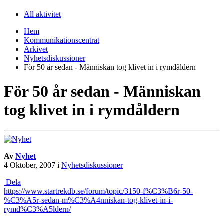
All aktivitet
Hem
Kommunikationscentrat
Arkivet
Nyhetsdiskussioner
För 50 år sedan - Människan tog klivet in i rymdåldern
För 50 år sedan - Människan
tog klivet in i rymdåldern
Av
Nyhet
4 Oktober, 2007
i
Nyhetsdiskussioner
Dela
https://www.startrekdb.se/forum/topic/3150-f%C3%B6r-50-
%C3%A5r-sedan-m%C3%A4nniskan-tog-klivet-in-i-
rymd%C3%A5ldern/