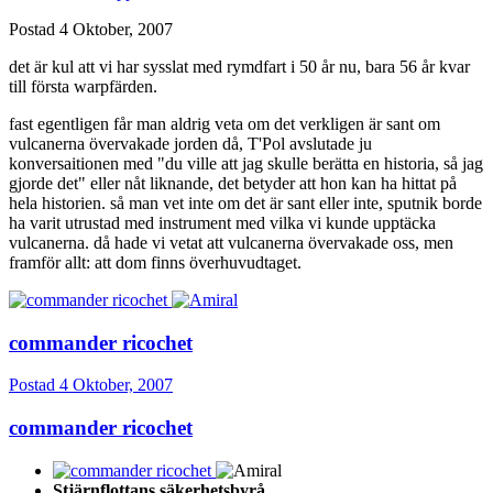
Postad
4 Oktober, 2007
det är kul att vi har sysslat med rymdfart i 50 år nu, bara 56 år kvar
till första warpfärden.
fast egentligen får man aldrig veta om det verkligen är sant om
vulcanerna övervakade jorden då, T'Pol avslutade ju
konversaitionen med "du ville att jag skulle berätta en historia, så jag
gjorde det" eller nåt liknande, det betyder att hon kan ha hittat på
hela historien. så man vet inte om det är sant eller inte, sputnik borde
ha varit utrustad med instrument med vilka vi kunde upptäcka
vulcanerna. då hade vi vetat att vulcanerna övervakade oss, men
framför allt: att dom finns överhuvudtaget.
commander ricochet
Postad
4 Oktober, 2007
commander ricochet
Stjärnflottans säkerhetsbyrå