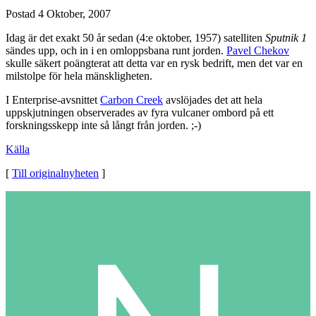
Postad
4 Oktober, 2007
Idag är det exakt 50 år sedan (4:e oktober, 1957) satelliten
Sputnik 1
sändes upp, och in i en omloppsbana runt jorden.
Pavel Chekov
skulle säkert poängterat att detta var en rysk bedrift, men det var en
milstolpe för hela mänskligheten.
I Enterprise-avsnittet
Carbon Creek
avslöjades det att hela
uppskjutningen observerades av fyra vulcaner ombord på ett
forskningsskepp inte så långt från jorden. ;-)
Källa
[
Till originalnyheten
]