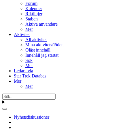
Forum
Kalender
Riktlinjer
Staben
Aktiva användare
Mer
Aktivitet
All aktivitet
Mina aktivitetsflöden
Oläst innehåll
Innehåll jag startat
Sök
Mer
Ledartavla
Star Trek Databas
Mer
Mer
Nyhetsdiskussioner