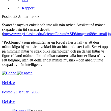
Rapport
Postad
23 Januari, 2008
Svaret är mycket enkelt och inte alls nån nyhet. Ansiktet på månen
skapade i sin tid samma debatt:
(
http://www.gi.alaska.edu/ScienceForum/ASF6/images/688c_small.j
"Problemet" (som igentligen är en fördel i flesta fall) är att den
männskliga hjärnan är utveklad för att hitta mönster i allt. Ser vi upp
på himmeln hittar vi strax olika stjärnbilder, och på dagen hittar vi
figurer bland målnen. Ibland råkar naturens alla former likna nått vi
sätt tidigare, utan att detta är det minste mystisk - och absolut inte
skapad av nån intelligens.
Bebbe
Postad
23 Januari, 2008
Bebbe