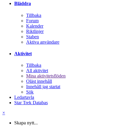
Bläddra
Tillbaka
Forum
Kalender
Riktlinjer
Staben
Aktiva användare
Aktivitet
Tillbaka
All aktivitet
Mina aktivitetsflöden
Oläst innehåll
Innehåll jag startat
Sök
Ledartavla
Star Trek Databas
×
Skapa nytt...