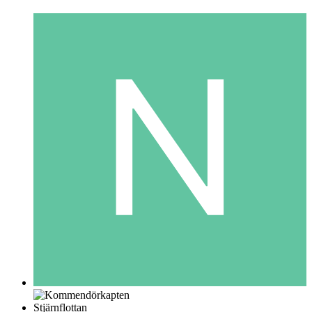
Stjärnflottan