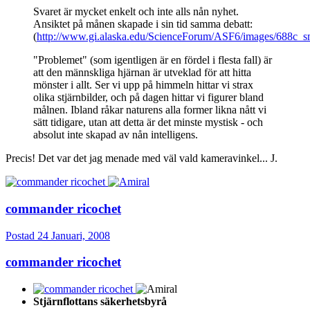
Svaret är mycket enkelt och inte alls nån nyhet.
Ansiktet på månen skapade i sin tid samma debatt:
(
http://www.gi.alaska.edu/ScienceForum/ASF6/images/688c_sm
"Problemet" (som igentligen är en fördel i flesta fall) är
att den männskliga hjärnan är utveklad för att hitta
mönster i allt. Ser vi upp på himmeln hittar vi strax
olika stjärnbilder, och på dagen hittar vi figurer bland
målnen. Ibland råkar naturens alla former likna nått vi
sätt tidigare, utan att detta är det minste mystisk - och
absolut inte skapad av nån intelligens.
Precis! Det var det jag menade med väl vald kameravinkel... J.
commander ricochet
Postad
24 Januari, 2008
commander ricochet
Stjärnflottans säkerhetsbyrå