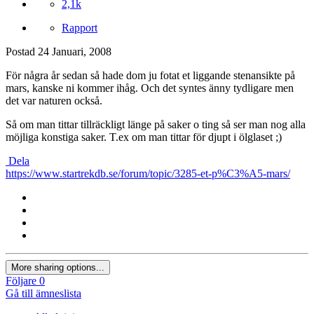
2,1k
Rapport
Postad
24 Januari, 2008
För några år sedan så hade dom ju fotat et liggande stenansikte på
mars, kanske ni kommer ihåg. Och det syntes änny tydligare men
det var naturen också.
Så om man tittar tillräckligt länge på saker o ting så ser man nog alla
möjliga konstiga saker. T.ex om man tittar för djupt i ölglaset ;)
Dela
https://www.startrekdb.se/forum/topic/3285-et-p%C3%A5-mars/
More sharing options...
Följare
0
Gå till ämneslista