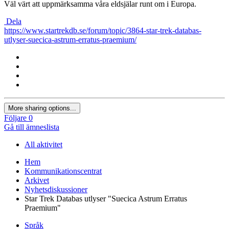
Väl värt att uppmärksamma våra eldsjälar runt om i Europa.
Dela
https://www.startrekdb.se/forum/topic/3864-star-trek-databas-
utlyser-suecica-astrum-erratus-praemium/
More sharing options...
Följare
0
Gå till ämneslista
All aktivitet
Hem
Kommunikationscentrat
Arkivet
Nyhetsdiskussioner
Star Trek Databas utlyser "Suecica Astrum Erratus
Praemium"
Språk