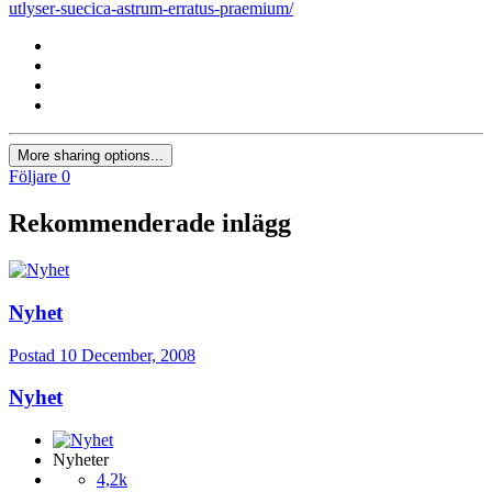
utlyser-suecica-astrum-erratus-praemium/
More sharing options...
Följare
0
Rekommenderade inlägg
Nyhet
Postad
10 December, 2008
Nyhet
Nyheter
4,2k