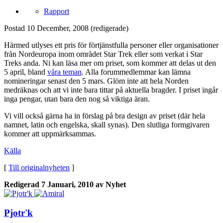
Rapport
Postad
10 December, 2008
(redigerade)
Härmed utlyses ett pris för förtjänstfulla personer eller organisationer
från Nordeuropa inom området Star Trek eller som verkat i Star
Treks anda. Ni kan läsa mer om priset, som kommer att delas ut den
5 april, bland
våra teman
. Alla forummedlemmar kan lämna
nomineringar senast den 5 mars. Glöm inte att hela Norden
medräknas och att vi inte bara tittar på aktuella bragder. I priset ingår
inga pengar, utan bara den nog så viktiga äran.
Vi vill också gärna ha in förslag på bra design av priset (där hela
namnet, latin och engelska, skall synas). Den slutliga formgivaren
kommer att uppmärksammas.
Källa
[
Till originalnyheten
]
Redigerad
7 Januari, 2010
av Nyhet
Pjotr'k