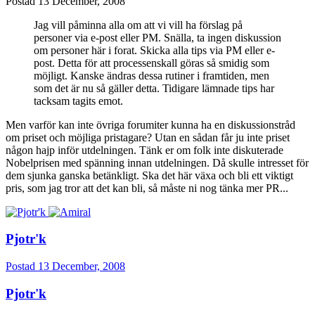
Postad
13 December, 2008
Jag vill påminna alla om att vi vill ha förslag på
personer via e-post eller PM. Snälla, ta ingen diskussion
om personer här i forat. Skicka alla tips via PM eller e-
post. Detta för att processenskall göras så smidig som
möjligt. Kanske ändras dessa rutiner i framtiden, men
som det är nu så gäller detta. Tidigare lämnade tips har
tacksam tagits emot.
Men varför kan inte övriga forumiter kunna ha en diskussionstråd
om priset och möjliga pristagare? Utan en sådan får ju inte priset
någon hajp inför utdelningen. Tänk er om folk inte diskuterade
Nobelprisen med spänning innan utdelningen. Då skulle intresset för
dem sjunka ganska betänkligt. Ska det här växa och bli ett viktigt
pris, som jag tror att det kan bli, så måste ni nog tänka mer PR...
Pjotr'k
Postad
13 December, 2008
Pjotr'k