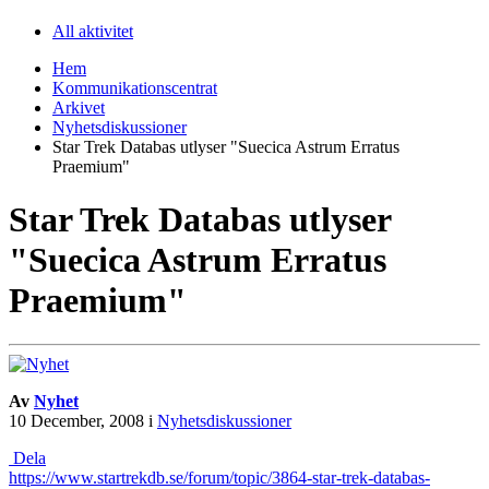
All aktivitet
Hem
Kommunikationscentrat
Arkivet
Nyhetsdiskussioner
Star Trek Databas utlyser "Suecica Astrum Erratus
Praemium"
Star Trek Databas utlyser
"Suecica Astrum Erratus
Praemium"
Av
Nyhet
10 December, 2008
i
Nyhetsdiskussioner
Dela
https://www.startrekdb.se/forum/topic/3864-star-trek-databas-