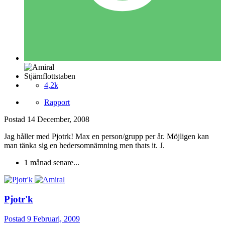
Stjärnflottstaben
4,2k
Rapport
Postad
14 December, 2008
Jag håller med Pjotrk! Max en person/grupp per år. Möjligen kan
man tänka sig en hedersomnämning men thats it. J.
1 månad senare...
Pjotr'k
Postad
9 Februari, 2009