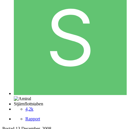
Stjärnflottstaben
4,2k
Rapport
Postad
13 December, 2008