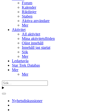
Forum
Kalender
Riktlinjer
Staben
Aktiva användare
Mer
Aktivitet
All aktivitet
Mina aktivitetsflöden
Oläst innehåll
Innehåll jag startat
Sök
Mer
Ledartavla
Star Trek Databas
Mer
Mer
Nyhetsdiskussioner