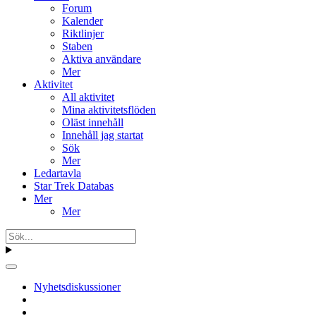
Forum
Kalender
Riktlinjer
Staben
Aktiva användare
Mer
Aktivitet
All aktivitet
Mina aktivitetsflöden
Oläst innehåll
Innehåll jag startat
Sök
Mer
Ledartavla
Star Trek Databas
Mer
Mer
Nyhetsdiskussioner