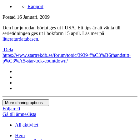
Rapport
Postad
16 Januari, 2009
Den har ju redan börjat ges ut i USA. Ett tips är att vänta till
serietidningen ges ut i bokform 15 april. Läs mer på
litteraturdatabasen
.
Dela
https://www.startrekdb.se/forum/topic/3939-f%C3%B6rhandstitt-
p%C3%A5-star-trek-countdown/
More sharing options...
Följare
0
Gå till ämneslista
All aktivitet
Hem